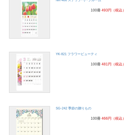
100冊
493
円
（税込）
YK-821 フラワービューティ
100冊
481
円
（税込）
SG-242 季節の贈りもの
100冊
466
円
（税込）