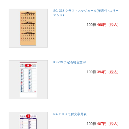
SG-318 クラフトスケジュール(年表付･スリー
マンス)
100冊
460
円
（税込）
IC-229 予定表格言文字
100冊
394
円
（税込）
NA-110 メモ付文字月表
100冊
407
円
（税込）