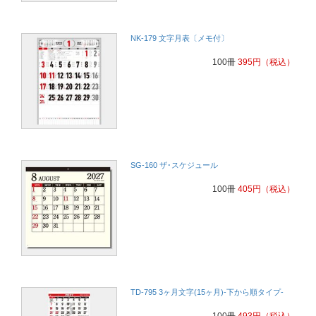
NK-179 文字月表〔メモ付〕
100冊
395
円
（税込）
SG-160 ザ･スケジュール
100冊
405
円
（税込）
TD-795 3ヶ月文字(15ヶ月)-下から順タイプ-