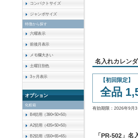
コンパクトサイズ
ジャンボサイズ
特徴から探す
六曜表示
前後月表示
メモ欄大きい
名入れカレンダ
土曜日別色
3ヶ月表示
【初回限定】
全品 1,
オプション
化粧箱
有効期限：2026年9
B4切用（390×50×50）
A2切用（435×50×50）
「PR-502
B2切用（550×65×65）