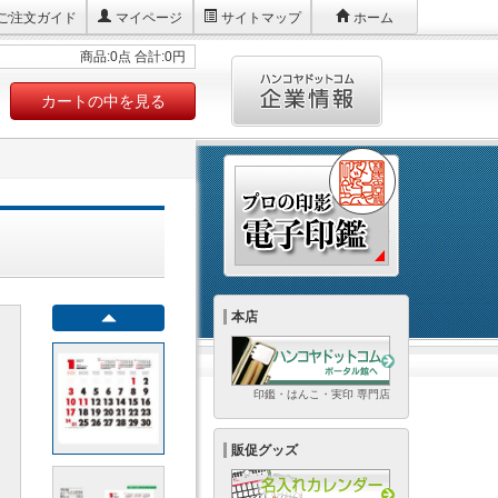
ご注文ガイド
マイページ
サイトマップ
ホーム
商品:0点 合計:0円
カートの中を見る
本店
印鑑・はんこ・実印 専門店
販促グッズ