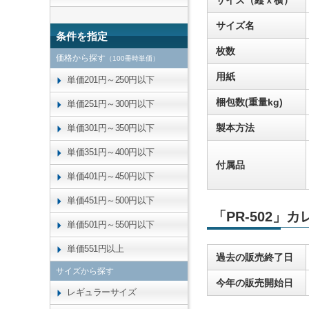
サイズ（縦ｘ横）
サイズ名
条件を指定
枚数
価格から探す
（100冊時単価）
用紙
単価201円～250円以下
梱包数(重量kg)
単価251円～300円以下
製本方法
単価301円～350円以下
単価351円～400円以下
付属品
単価401円～450円以下
単価451円～500円以下
「PR-502」
単価501円～550円以下
単価551円以上
過去の販売終了日
サイズから探す
今年の販売開始日
レギュラーサイズ