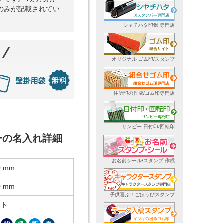
のみが記載されてい
シャチハタ印鑑 専門店
オリジナル ゴム印/スタンプ
住所印の作成/ゴム印専門店
サンビー 日付印/回転印
ダーの名入れ詳細
お名前シール/スタンプ 作成
0 mm
0 mm
子供喜ぶ！ごほうびスタンプ
ット