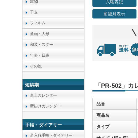
建物
六曜表記
干支
前後月表示
フィルム
童画・人形
和装・スター
年表・日表
その他
短納期
「PR-502」
卓上カレンダー
品番
壁掛けカレンダー
商品名
手帳・ダイアリー
タイプ
名入れ手帳・ダイアリー