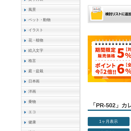
風景
ペット・動物
イラスト
花・植物
絵入文字
格言
庭・盆栽
日本画
洋画
乗物
「PR-502
エコ
1ヶ月表示
健康