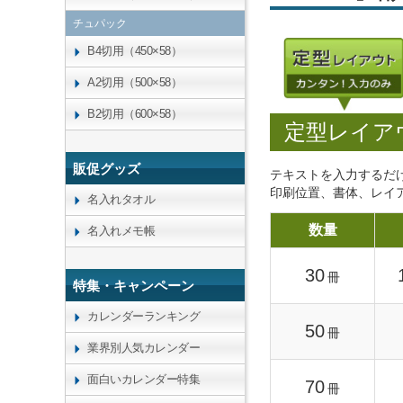
チュパック
B4切用（450×58）
A2切用（500×58）
B2切用（600×58）
定型レイア
販促グッズ
テキストを入力するだ
印刷位置、書体、レイ
名入れタオル
数量
名入れメモ帳
30
冊
特集・キャンペーン
カレンダーランキング
50
冊
業界別人気カレンダー
面白いカレンダー特集
70
冊