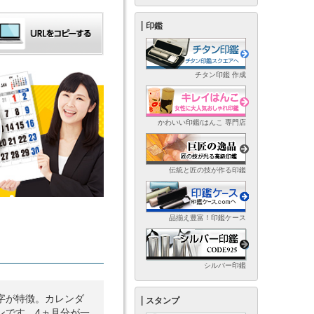
印鑑
チタン印鑑 作成
かわいい印鑑/はんこ 専門店
伝統と匠の技が作る印鑑
品揃え豊富！印鑑ケース
シルバー印鑑
字が特徴。カレンダ
スタンプ
ンです。4ヵ月分が一