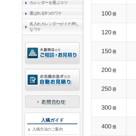
カレンダーを選ぶコツ
100
選ばれる9つのワケ
冊
名入れカレンダーがイチ押し
なワケ
120
冊
150
冊
200
冊
250
冊
300
冊
入稿ガイド
400
冊
入稿方法のご案内