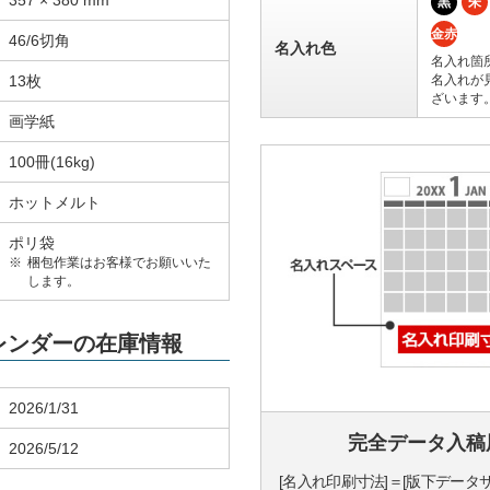
357 × 380 mm
黒
朱
金赤
46/6切角
名入れ色
名入れ箇
13枚
名入れが
ざいます
画学紙
100冊(16kg)
ホットメルト
ポリ袋
梱包作業はお客様でお願いいた
します。
カレンダーの在庫情報
2026/1/31
完全データ入稿
2026/5/12
[名入れ印刷寸法]＝[版下データ