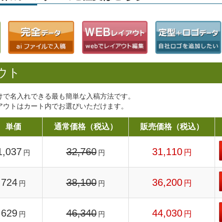
ウト
けで名入れできる最も簡単な入稿方法です。
アウトはカート内でお選びいただけます。
単価
通常価格（税込）
販売価格（税込）
1,037
32,760
31,110
円
円
円
724
38,100
36,200
円
円
円
629
46,340
44,030
円
円
円