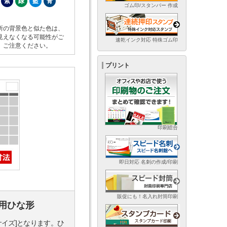
紫
緑
藍
青
ゴム印/スタンパー 作成
所の背景色と似た色は、
見えなくなる可能性がご
速乾インク対応 特殊ゴム印
。ご注意ください。
プリント
印刷総合
即日対応 名刺の作成/印刷
販促にも！名入れ封筒印刷
用ひな形
サイズ]となります。ひ