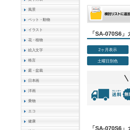
風景
ペット・動物
イラスト
「SA-070S
花・植物
2ヶ月表示
絵入文字
格言
土曜日別色
庭・盆栽
日本画
洋画
乗物
エコ
健康
「SA-070S