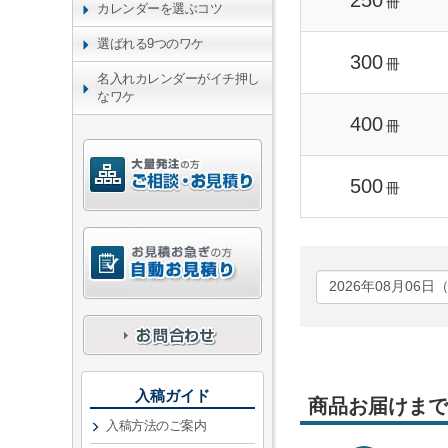
250
冊
カレンダーを選ぶコツ
選ばれる9つのワケ
300
冊
名入れカレンダーがイチ押し
なワケ
400
冊
500
冊
入稿ガイド
商品お届けまで
入稿方法のご案内