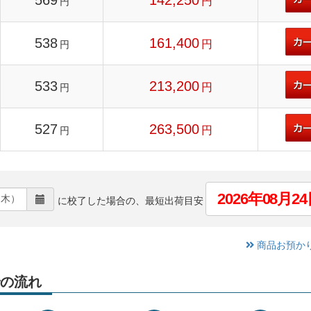
569
142,250
円
円
538
161,400
円
円
533
213,200
円
円
527
263,500
円
円
2026年08月
に校了した場合の、最短出荷目安
商品お預か
の流れ