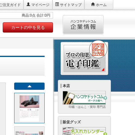
ご注文ガイド
マイページ
サイトマップ
ホーム
商品:0点 合計:0円
カートの中を見る
本店
印鑑・はんこ・実印 専門店
販促グッズ