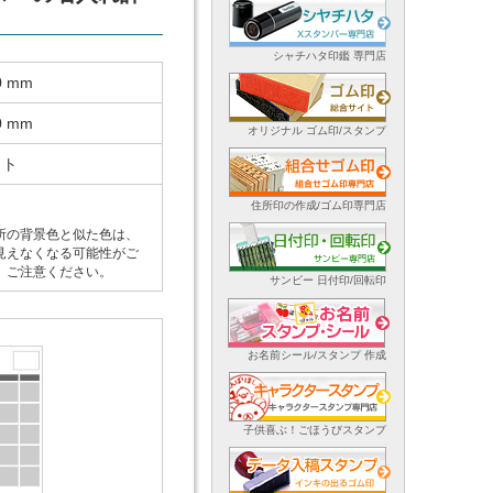
シャチハタ印鑑 専門店
0 mm
0 mm
オリジナル ゴム印/スタンプ
ット
住所印の作成/ゴム印専門店
所の背景色と似た色は、
見えなくなる可能性がご
。ご注意ください。
サンビー 日付印/回転印
お名前シール/スタンプ 作成
子供喜ぶ！ごほうびスタンプ