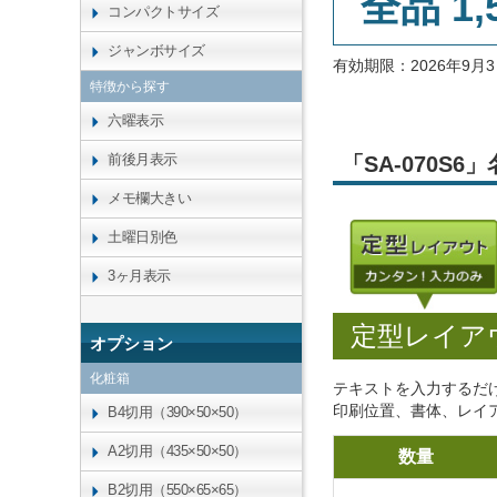
全品 1,
コンパクトサイズ
ジャンボサイズ
有効期限：2026年9
特徴から探す
六曜表示
前後月表示
「SA-070S
メモ欄大きい
土曜日別色
3ヶ月表示
定型レイア
オプション
化粧箱
テキストを入力するだ
印刷位置、書体、レイ
B4切用（390×50×50）
A2切用（435×50×50）
数量
B2切用（550×65×65）