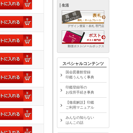
生活
デザイン豊富！表札 専門店
郵便ポスト/メールボックス
スペシャルコンテンツ
国会図書館登録
印鑑うんちく事典
印鑑登録等の
お役所手続き事典
【徹底解説】印鑑
ご利用マニュアル
みんなの知らない
はんこの話