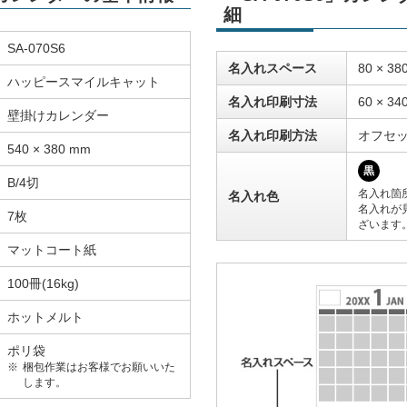
細
SA-070S6
名入れスペース
80 × 38
ハッピースマイルキャット
名入れ印刷寸法
60 × 34
壁掛けカレンダー
名入れ印刷方法
オフセ
540 × 380 mm
黒
B/4切
名入れ箇
名入れ色
名入れが
7枚
ざいます
マットコート紙
100冊(16kg)
ホットメルト
ポリ袋
梱包作業はお客様でお願いいた
します。