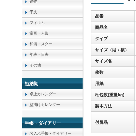
建物
干支
品番
フィルム
商品名
童画・人形
タイプ
和装・スター
サイズ（縦ｘ横）
年表・日表
サイズ名
その他
枚数
用紙
短納期
卓上カレンダー
梱包数(重量kg)
壁掛けカレンダー
製本方法
付属品
手帳・ダイアリー
名入れ手帳・ダイアリー