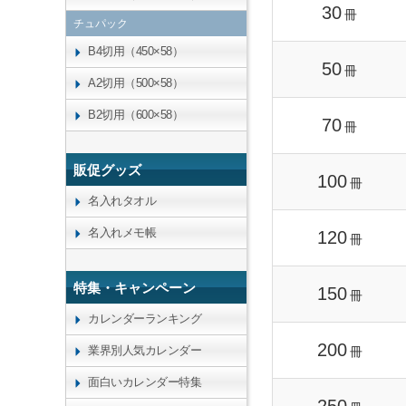
30
冊
チュパック
B4切用（450×58）
50
冊
A2切用（500×58）
B2切用（600×58）
70
冊
販促グッズ
100
冊
名入れタオル
名入れメモ帳
120
冊
特集・キャンペーン
150
冊
カレンダーランキング
200
業界別人気カレンダー
冊
面白いカレンダー特集