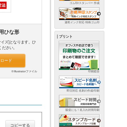
ゴム印/スタンパー 作成
速乾インク対応 特殊ゴム印
用ひな形
プリント
サイズ]となります。ひ
ください。
ンロード
印刷総合
※Illustratorファイル
即日対応 名刺の作成/印刷
販促にも！名入れ封筒印刷
コピーする