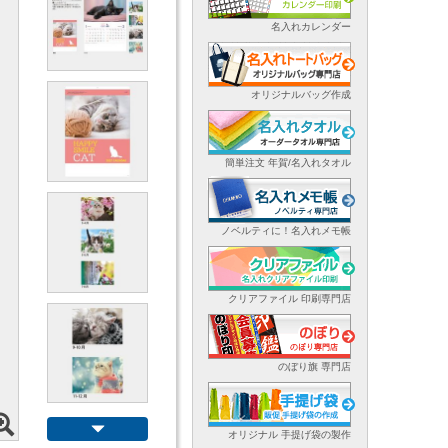
名入れカレンダー
オリジナルバッグ作成
簡単注文 年賀/名入れタオル
ノベルティに！名入れメモ帳
クリアファイル 印刷専門店
のぼり旗 専門店
オリジナル 手提げ袋の製作