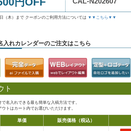
500円OFF
CAL-N202607
月3日（木）まで クーポンのご利用方法については
▼▼こちら▼▼
6」名入れカレンダーのご注文はこちら
ウト
けで名入れできる最も簡単な入稿方法です。
アウトはカート内でお選びいただけます。
単価
販売価格（税込）