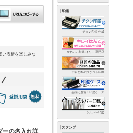
印鑑
チタン印鑑 作成
かわいい印鑑/はんこ 専門店
愛い表情を楽しみな
伝統と匠の技が作る印鑑
品揃え豊富！印鑑ケース
シルバー印鑑
スタンプ
ンダーの名入れ詳