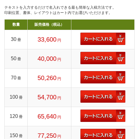
テキストを入力するだけで名入れできる最も簡単な入稿方法です。
印刷位置、書体、レイアウトはカート内でお選びいただけます。
数量
販売価格（税込）
33,600
30
冊
円
40,000
50
冊
円
50,260
70
冊
円
54,700
100
冊
円
65,640
120
冊
円
77,250
150
冊
円