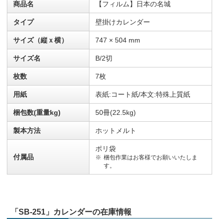
商品名
【フィルム】日本の名城
タイプ
壁掛けカレンダー
サイズ（縦ｘ横）
747 × 504 mm
サイズ名
B/2切
枚数
7枚
用紙
表紙:コート紙/本文:特殊上質紙
梱包数(重量kg)
50冊(22.5kg)
製本方法
ホットメルト
ポリ袋
付属品
梱包作業はお客様でお願いいたしま
す。
「SB-251」カレンダーの在庫情報