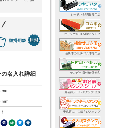
シャチハタ印鑑 専門店
オリジナル ゴム印/スタンプ
住所印の作成/ゴム印専門店
ダーの名入れ詳細
サンビー 日付印/回転印
4 mm
お名前シール/スタンプ 作成
0 mm
ット
子供喜ぶ！ごほうびスタンプ
紫
緑
藍
青