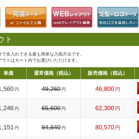
ウト
けで名入れできる最も簡単な入稿方法です。
アウトはカート内でお選びいただけます。
単価
通常価格（税込）
販売価格（税込）
1,560
49,260
46,800
円
円
円
1,246
65,600
62,300
円
円
円
1,151
84,840
80,570
円
円
円