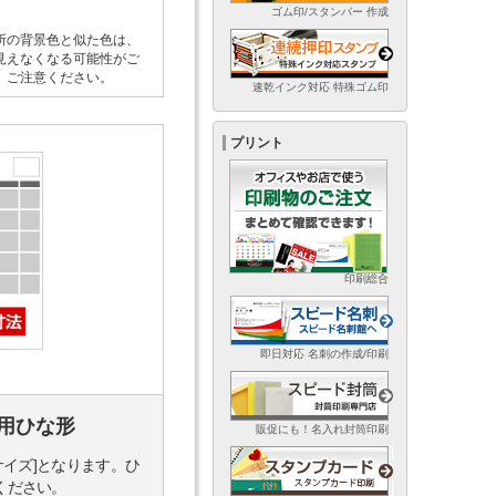
ゴム印/スタンパー 作成
所の背景色と似た色は、
見えなくなる可能性がご
。ご注意ください。
速乾インク対応 特殊ゴム印
プリント
印刷総合
即日対応 名刺の作成/印刷
用ひな形
販促にも！名入れ封筒印刷
サイズ]となります。ひ
ください。