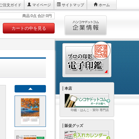
ご注文ガイド
マイページ
サイトマップ
ホーム
商品:0点 合計:0円
カートの中を見る
本店
印鑑・はんこ・実印 専門店
販促グッズ