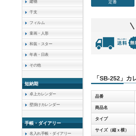
建物
定番
干支
フィルム
童画・人形
和装・スター
年表・日表
その他
「SB-252」
短納期
卓上カレンダー
品番
壁掛けカレンダー
商品名
タイプ
手帳・ダイアリー
サイズ（縦ｘ横）
名入れ手帳・ダイアリー