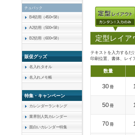
チュパック
B4切用（450×58）
A2切用（500×58）
定型レイア
B2切用（600×58）
テキストを入力するだ
販促グッズ
印刷位置、書体、レイ
名入れタオル
数量
名入れメモ帳
30
冊
特集・キャンペーン
50
冊
カレンダーランキング
業界別人気カレンダー
70
冊
面白いカレンダー特集