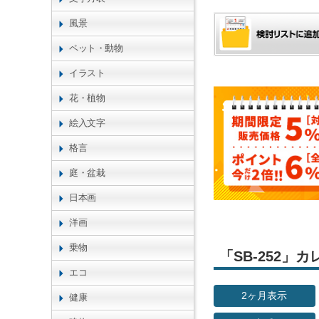
風景
ペット・動物
イラスト
花・植物
絵入文字
格言
庭・盆栽
日本画
洋画
乗物
「SB-252
エコ
2ヶ月表示
健康