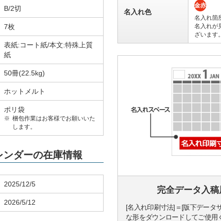
金赤
B/2切
名入れ色
名入れ箇
7枚
名入れが
ざいます
表紙:コート紙/本文:特殊上質
紙
50冊(22.5kg)
ホットメルト
ポリ袋
梱包作業はお客様でお願いいた
します。
カレンダーの在庫情報
2025/12/5
完全データ入稿
2026/5/12
[名入れ印刷寸法]＝[版下データ
な形をダウンロードしてご使用