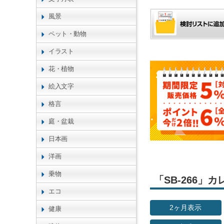
風景
ペット・動物
イラスト
花・植物
絵入文字
格言
庭・盆栽
日本画
洋画
乗物
「SB-266
エコ
2ヶ月表示
健康