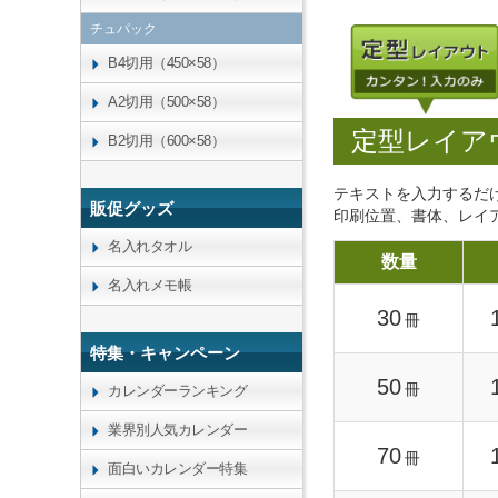
チュパック
B4切用（450×58）
A2切用（500×58）
定型レイア
B2切用（600×58）
テキストを入力するだ
販促グッズ
印刷位置、書体、レイ
名入れタオル
数量
名入れメモ帳
30
冊
特集・キャンペーン
50
冊
カレンダーランキング
業界別人気カレンダー
70
冊
面白いカレンダー特集