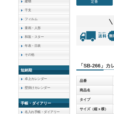
建物
定番
干支
フィルム
童画・人形
和装・スター
年表・日表
その他
「SB-266」
短納期
卓上カレンダー
品番
壁掛けカレンダー
商品名
タイプ
手帳・ダイアリー
サイズ（縦ｘ横）
名入れ手帳・ダイアリー