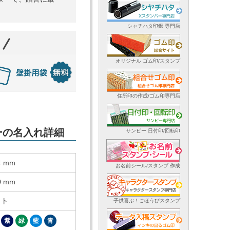
シャチハタ印鑑 専門店
オリジナル ゴム印/スタンプ
住所印の作成/ゴム印専門店
ダーの名入れ詳細
サンビー 日付印/回転印
4 mm
お名前シール/スタンプ 作成
0 mm
ット
子供喜ぶ！ごほうびスタンプ
紫
緑
藍
青