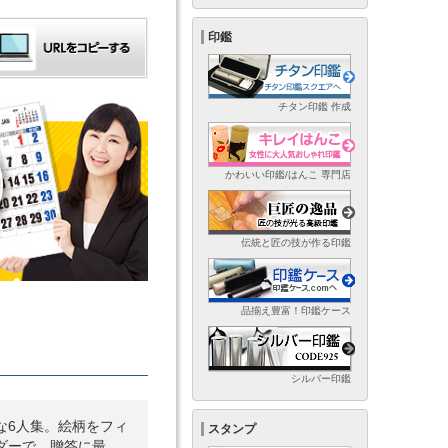
印鑑
チタン印鑑 作成
かわいい印鑑/はんこ 専門店
伝統と匠の技が作る印鑑
品揃え豊富！印鑑ケース
シルバー印鑑
な6人集。絵柄をフィ
スタンプ
ダーで、贈答に最