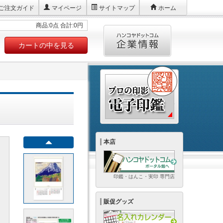
ご注文ガイド
マイページ
サイトマップ
ホーム
商品:0点 合計:0円
カートの中を見る
本店
印鑑・はんこ・実印 専門店
販促グッズ