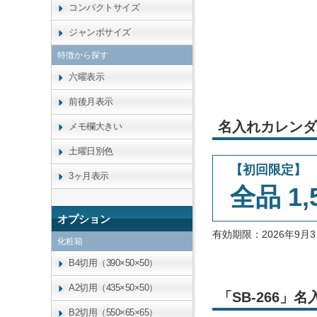
コンパクトサイズ
ジャンボサイズ
特徴から探す
六曜表示
前後月表示
名入れカレンダ
メモ欄大きい
土曜日別色
【初回限定】
3ヶ月表示
全品 1,
オプション
有効期限：2026年9
化粧箱
B4切用（390×50×50）
A2切用（435×50×50）
「SB-266
B2切用（550×65×65）