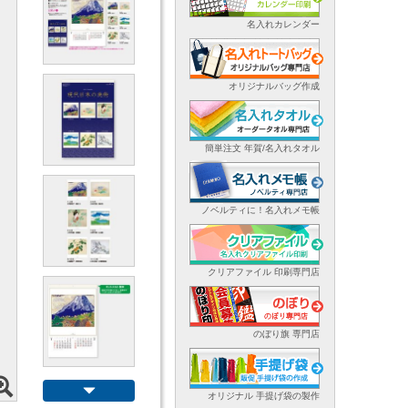
名入れカレンダー
オリジナルバッグ作成
簡単注文 年賀/名入れタオル
ノベルティに！名入れメモ帳
クリアファイル 印刷専門店
のぼり旗 専門店
オリジナル 手提げ袋の製作