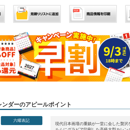
」カレンダーのアピールポイント
六曜表記
現代日本画壇の重鎮が一堂に会した贅沢
ルムにグラビア印刷した高級大型カレン