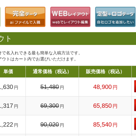
ウト
けで名入れできる最も簡単な入稿方法です。
アウトはカート内でお選びいただけます。
単価
通常価格（税込）
販売価格（税込）
1,630
51,480
48,900
円
円
円
1,317
69,300
65,850
円
円
円
1,222
90,020
85,540
円
円
円