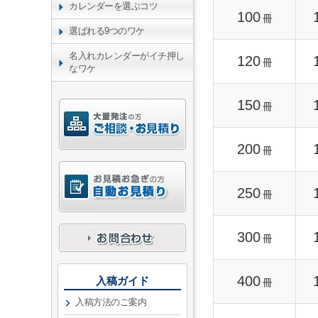
カレンダーを選ぶコツ
100
冊
選ばれる9つのワケ
名入れカレンダーがイチ押し
120
冊
なワケ
150
冊
200
冊
250
冊
300
冊
400
入稿ガイド
冊
入稿方法のご案内