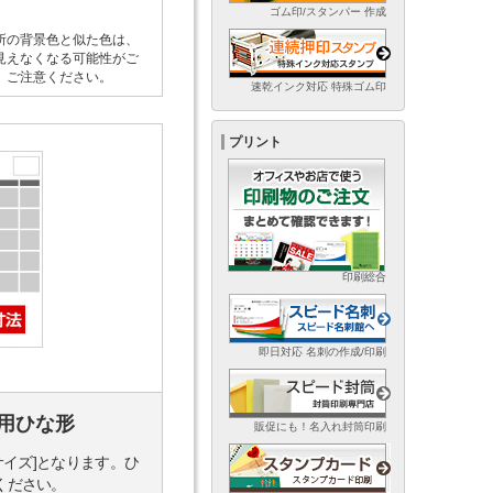
ゴム印/スタンパー 作成
所の背景色と似た色は、
見えなくなる可能性がご
。ご注意ください。
速乾インク対応 特殊ゴム印
プリント
印刷総合
即日対応 名刺の作成/印刷
用ひな形
販促にも！名入れ封筒印刷
サイズ]となります。ひ
ください。