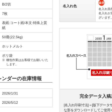
金赤
B/2切
名入れ色
名入れ箇
7枚
名入れが
ざいます
表紙:コート紙/本文:特殊上質
紙
50冊(22.5kg)
ホットメルト
ポリ袋
梱包作業はお客様でお願いいた
します。
カレンダーの在庫情報
2026/1/31
完全データ入稿
2026/5/12
[名入れ印刷寸法]＝[版下データ
な形をダウンロードしてご使用