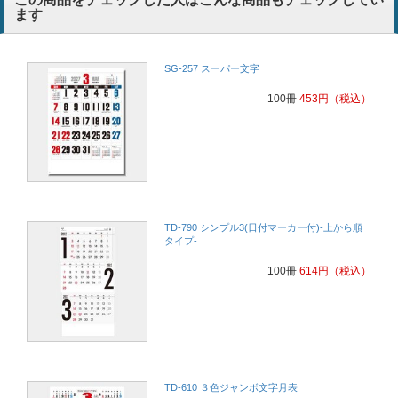
ます
SG-257 スーパー文字
100冊
453
円
（税込）
TD-790 シンプル3(日付マーカー付)-上から順
タイプ-
100冊
614
円
（税込）
TD-610 ３色ジャンボ文字月表