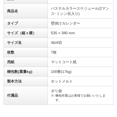
パステルカラースケジュール(2マン
商品名
ス･ミシン目入り)
タイプ
壁掛けカレンダー
サイズ（縦ｘ横）
535 × 380 mm
サイズ名
46/4切
枚数
7枚
用紙
マットコート紙
梱包数(重量kg)
100冊(17kg)
製本方法
ホットメルト
ポリ袋
付属品
梱包作業はお客様でお願いいたしま
す。