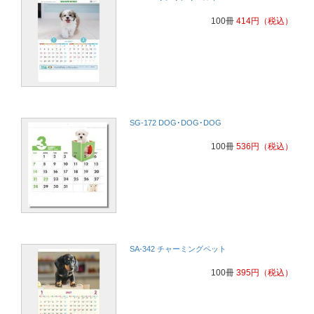
100冊
414
円
（税込）
SG-172 DOG･DOG･DOG
100冊
536
円
（税込）
SA-342 チャーミングペット
100冊
395
円
（税込）