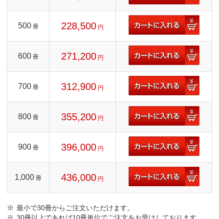
228,500
500
冊
円
271,200
600
冊
円
312,900
700
冊
円
355,200
800
冊
円
396,000
900
冊
円
436,000
1,000
冊
円
最小で30冊からご注文いただけます。
30冊以上であれば10冊単位でご注文をお受けしております。