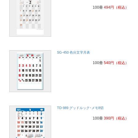
100冊
494
円
（税込）
SG-450 色分文字月表
100冊
540
円
（税込）
TD-989 グッドルック･メモ8切
100冊
390
円
（税込）