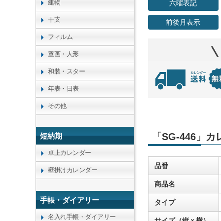
建物
六曜表記
干支
前後月表示
フィルム
童画・人形
和装・スター
年表・日表
その他
「SG-446」
短納期
卓上カレンダー
品番
壁掛けカレンダー
商品名
手帳・ダイアリー
タイプ
名入れ手帳・ダイアリー
サイズ（縦ｘ横）