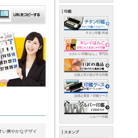
印鑑
チタン印鑑 作成
かわいい印鑑/はんこ 専門店
伝統と匠の技が作る印鑑
品揃え豊富！印鑑ケース
シルバー印鑑
すい爽やかなデザイ
スタンプ