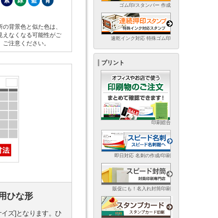
紫
緑
藍
青
ゴム印/スタンパー 作成
所の背景色と似た色は、
見えなくなる可能性がご
速乾インク対応 特殊ゴム印
。ご注意ください。
プリント
印刷総合
即日対応 名刺の作成/印刷
販促にも！名入れ封筒印刷
用ひな形
サイズ]となります。ひ