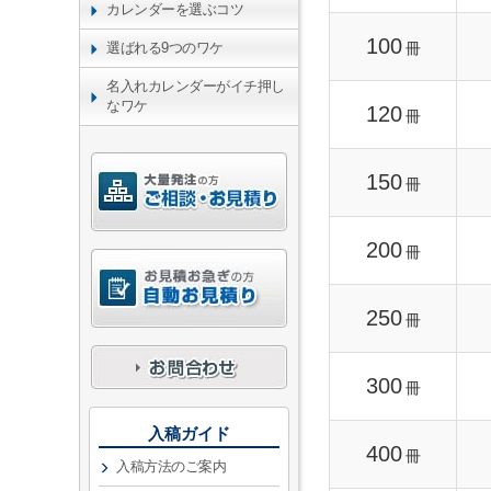
カレンダーを選ぶコツ
100
冊
選ばれる9つのワケ
名入れカレンダーがイチ押し
なワケ
120
冊
150
冊
200
冊
250
冊
300
冊
入稿ガイド
400
冊
入稿方法のご案内