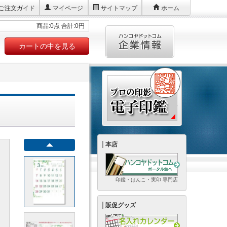
ご注文ガイド
マイページ
サイトマップ
ホーム
商品:0点 合計:0円
カートの中を見る
本店
印鑑・はんこ・実印 専門店
販促グッズ