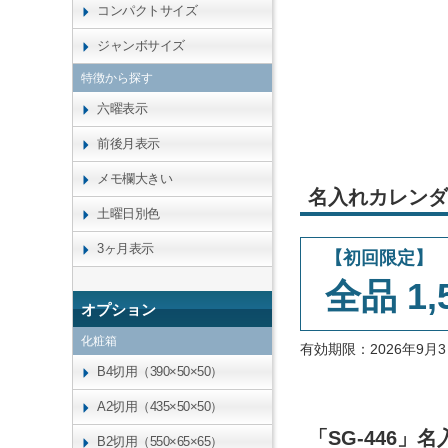
コンパクトサイズ
ジャンボサイズ
特徴から探す
六曜表示
前後月表示
メモ欄大きい
名入れカレンダ
土曜日別色
3ヶ月表示
【初回限定】
全品 1,
オプション
化粧箱
有効期限：2026年9
B4切用（390×50×50）
A2切用（435×50×50）
「SG-446
B2切用（550×65×65）