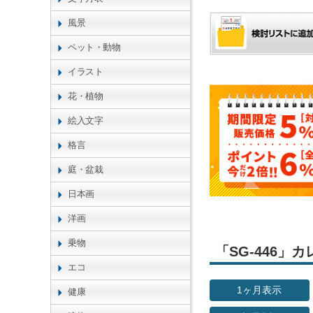
風景
ペット・動物
イラスト
花・植物
絵入文字
格言
庭・盆栽
日本画
洋画
乗物
「SG-446
エコ
1ヶ月表示
健康