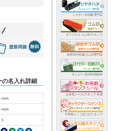
シャチハタ印鑑 専門店
オリジナル ゴム印/スタンプ
住所印の作成/ゴム印専門店
サンビー 日付印/回転印
ダーの名入れ詳細
お名前シール/スタンプ 作成
5 mm
5 mm
子供喜ぶ！ごほうびスタンプ
ット