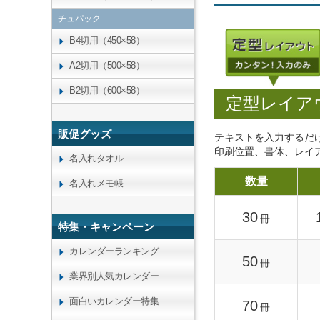
チュパック
B4切用（450×58）
A2切用（500×58）
B2切用（600×58）
定型レイア
販促グッズ
テキストを入力するだ
印刷位置、書体、レイ
名入れタオル
数量
名入れメモ帳
30
冊
特集・キャンペーン
カレンダーランキング
50
冊
業界別人気カレンダー
面白いカレンダー特集
70
冊