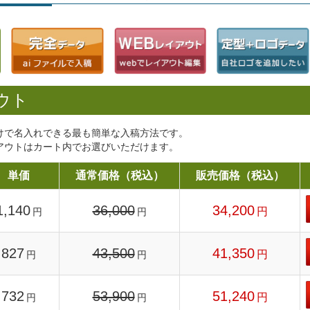
ウト
けで名入れできる最も簡単な入稿方法です。
アウトはカート内でお選びいただけます。
単価
通常価格（税込）
販売価格（税込）
1,140
36,000
34,200
円
円
円
827
43,500
41,350
円
円
円
732
53,900
51,240
円
円
円