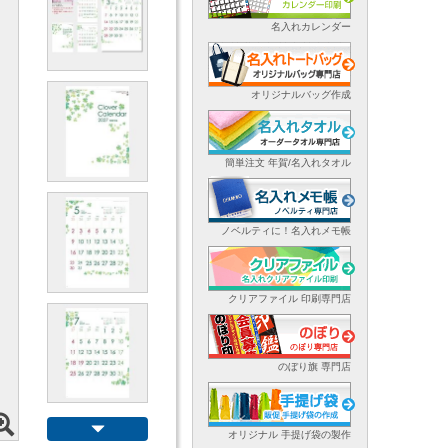
名入れカレンダー
オリジナルバッグ作成
簡単注文 年賀/名入れタオル
ノベルティに！名入れメモ帳
クリアファイル 印刷専門店
のぼり旗 専門店
オリジナル 手提げ袋の製作