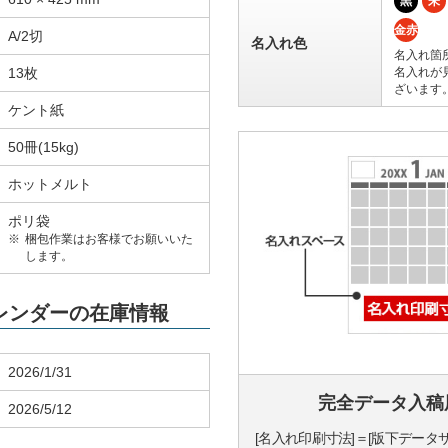
黒
朱
金赤
A/2切
名入れ色
名入れ箇
13枚
名入れが
ざいます
ケント紙
50冊(15kg)
ホットメルト
ポリ袋
梱包作業はお客様でお願いいた
します。
カレンダーの在庫情報
2026/1/31
完全データ入稿
2026/5/12
[名入れ印刷寸法]＝[版下データ