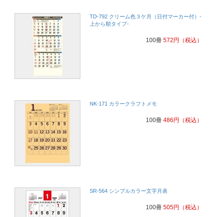
TD-792 クリーム色３ケ月（日付マーカー付）-
上から順タイプ-
100冊
572
円
（税込）
NK-171 カラークラフトメモ
100冊
486
円
（税込）
SR-564 シンプルカラー文字月表
100冊
505
円
（税込）