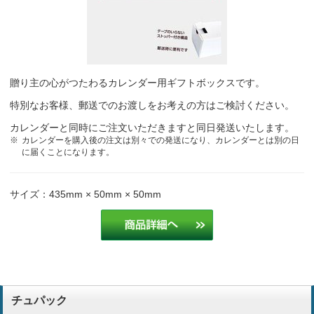
商品内容、金額
サービス業
簡潔で見やすく現場や得意先で評判がいいから
運送業
贈り主の心がつたわるカレンダー用ギフトボックスです。
デザインと価格。
サービス業
特別なお客様、郵送でのお渡しをお考えの方はご検討ください。
カレンダーと同時にご注文いただきますと同日発送いたします。
カレンダーを購入後の注文は別々での発送になり、カレンダーとは別の日
見やすく現場で好評だから。
運送業
に届くことになります。
昨年も注文させてもらい価格が安かったので
サービス業
サイズ：435mm × 50mm × 50mm
チュパック