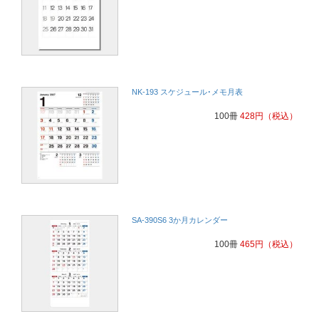
NK-193 スケジュール･メモ月表
100冊
428
円
（税込）
SA-390S6 3か月カレンダー
100冊
465
円
（税込）