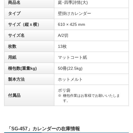
商品名
庭･四季詩情(大)
タイプ
壁掛けカレンダー
サイズ（縦ｘ横）
610 × 425 mm
サイズ名
A/2切
枚数
13枚
用紙
マットコート紙
梱包数(重量kg)
50冊(22.5kg)
製本方法
ホットメルト
ポリ袋
付属品
梱包作業はお客様でお願いいたしま
す。
「SG-457」カレンダーの在庫情報