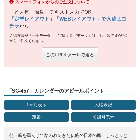
スマートフォンからのご注文について
一番人気！簡単！テキスト入力でOK！
「定型レイアウト」「WEBレイアウト」で入稿はコ
チラ
から
入稿方法が「完全データ」「定型＋ロゴデータ」は、お手数ですがPC
からご注文ください。
このURLをメールで送る
「SG-457」カレンダーのアピールポイント
1ヶ月表示
六曜表記
定番
前後月表示
侘・寂を重んじて培われてきた伝統の日本の庭。しっとりと