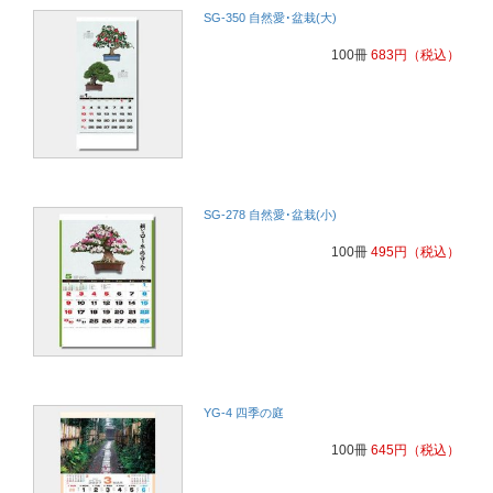
SG-350 自然愛･盆栽(大)
100冊
683
円
（税込）
SG-278 自然愛･盆栽(小)
100冊
495
円
（税込）
YG-4 四季の庭
100冊
645
円
（税込）