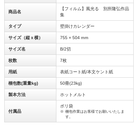
【フィルム】風光る 別所隆弘作品
商品名
集
タイプ
壁掛けカレンダー
サイズ（縦ｘ横）
755 × 504 mm
サイズ名
B/2切
枚数
7枚
用紙
表紙コート紙/本文ケント紙
梱包数(重量kg)
50冊(23kg)
製本方法
ホットメルト
ポリ袋
付属品
梱包作業はお客様でお願いいたしま
す。