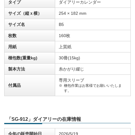
タイプ
ダイアリーカレンダー
サイズ（縦ｘ横）
254 × 182 mm
サイズ名
B5
枚数
160枚
用紙
上質紙
梱包数(重量kg)
30冊(15kg)
製本方法
糸かがり綴じ
専用スリーブ
付属品
梱包作業はお客様でお願いいたしま
す。
「SG-912」ダイアリーの在庫情報
今年の販売開始日
2026/5/19