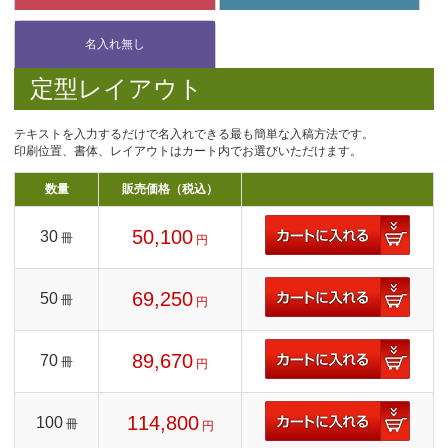
定型レイアウト
テキストを入力するだけで名入れできる最も簡単な入稿方法です。
印刷位置、書体、レイアウトはカート内でお選びいただけます。
数量
販売価格（税込）
50,100
30
冊
円
69,250
50
冊
円
89,670
70
冊
円
114,800
100
冊
円