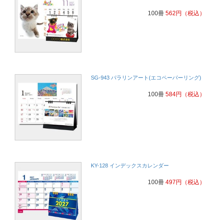
100冊
562
円
（税込）
SG-943 パラリンアート(エコペーパーリング)
100冊
584
円
（税込）
KY-128 インデックスカレンダー
100冊
497
円
（税込）