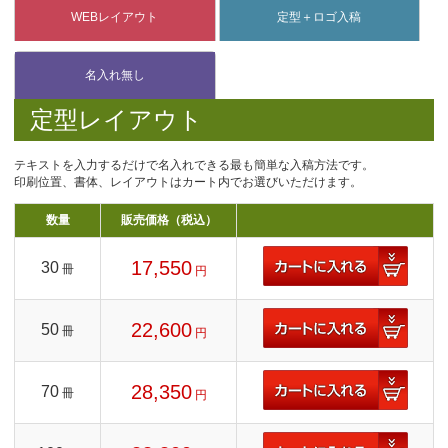
定型レイアウト
テキストを入力するだけで名入れできる最も簡単な入稿方法です。
印刷位置、書体、レイアウトはカート内でお選びいただけます。
数量
販売価格（税込）
17,550
30
冊
円
22,600
50
冊
円
28,350
70
冊
円