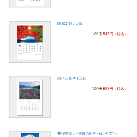
SB-027 輝く太陽
100冊
547
円
（税込）
SG-456 四季十二彩
100冊
668
円
（税込）
NK-900 富士－麗峰の四季－(2か月文字)