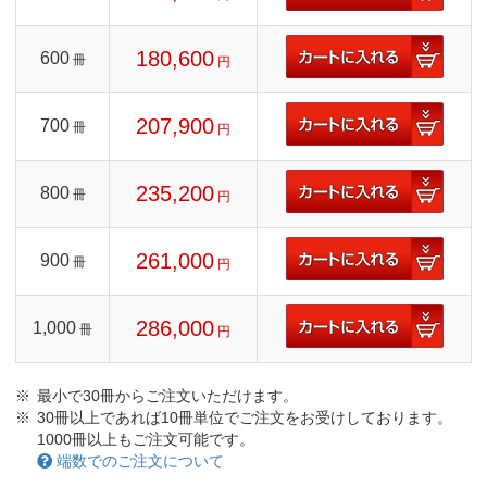
180,600
600
冊
円
207,900
700
冊
円
235,200
800
冊
円
261,000
900
冊
円
286,000
1,000
冊
円
最小で30冊からご注文いただけます。
30冊以上であれば10冊単位でご注文をお受けしております。
1000冊以上もご注文可能です。
端数でのご注文について