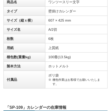
商品名
ワンツースリー文字
タイプ
壁掛けカレンダー
サイズ（縦ｘ横）
607 × 425 mm
サイズ名
A/2切
枚数
6枚
用紙
上質紙
梱包数(重量kg)
100冊(13.5kg)
製本方法
ホットメルト
ポリ袋
付属品
梱包作業はお客様でお願いいたしま
す。
「SP-109」カレンダーの在庫情報