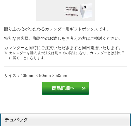
去年まで購入していたデザインなので。使いやすいと評判です。いつ
も利用している業者さんがカレンダーを取り扱うのをやめたので、ネ
ットで調べたらこちらにたどり着きました。お安くてびっくりしてお
ります。
建設業
贈り主の心がつたわるカレンダー用ギフトボックスです。
特別なお客様、郵送でのお渡しをお考えの方はご検討ください。
使いやすいから
商社
カレンダーと同時にご注文いただきますと同日発送いたします。
カレンダーを購入後の注文は別々での発送になり、カレンダーとは別の日
3か月カレンダーはなかなかなくて使いやすいと評判が良い。
商社
に届くことになります。
使いやすいから
商社
サイズ：435mm × 50mm × 50mm
3か月が見やすい。他に3か月のがあまりないから。
商社
3ヶ月カレンダーは良いみたい
建設業
印刷カラー選択とありますが、昨年同様でお願いいたします。
チュパック