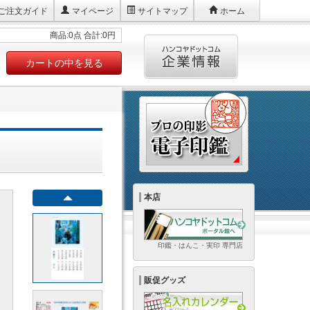
ご注文ガイド
マイページ
サイトマップ
ホーム
商品:0点 合計:0円
カートの中を見る
本店
印鑑・はんこ・実印 専門店
販促グッズ