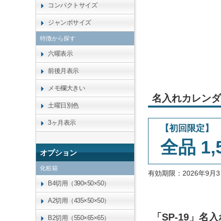
コンパクトサイズ
ジャンボサイズ
特徴から探す
六曜表示
前後月表示
メモ欄大きい
名入れカレンダ
土曜日別色
3ヶ月表示
【初回限定】
全品 1,
オプション
化粧箱
有効期限：2026年9
B4切用（390×50×50）
A2切用（435×50×50）
「SP-19」
B2切用（550×65×65）