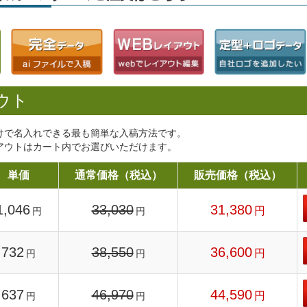
ウト
けで名入れできる最も簡単な入稿方法です。
アウトはカート内でお選びいただけます。
単価
通常価格（税込）
販売価格（税込）
1,046
33,030
31,380
円
円
円
732
38,550
36,600
円
円
円
637
46,970
44,590
円
円
円