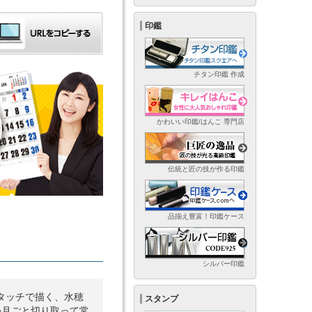
印鑑
チタン印鑑 作成
かわいい印鑑/はんこ 専門店
伝統と匠の技が作る印鑑
品揃え豊富！印鑑ケース
シルバー印鑑
タッチで描く、水穂
スタンプ
か月ごと切り取って常