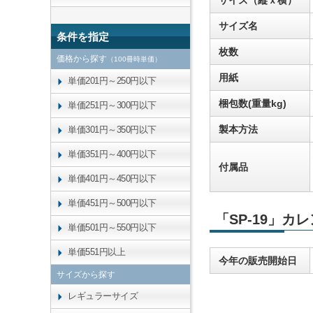
サイズ（縦ｘ横）
サイズ名
条件を指定
枚数
価格から探す
（100冊時単価）
用紙
単価201円～250円以下
梱包数(重量kg)
単価251円～300円以下
製本方法
単価301円～350円以下
単価351円～400円以下
付属品
単価401円～450円以下
単価451円～500円以下
「SP-19」カ
単価501円～550円以下
単価551円以上
今年の販売開始日
サイズから探す
レギュラーサイズ