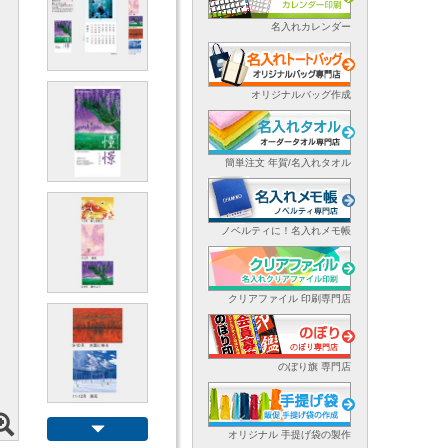
名入れカレンダー
オリジナルバッグ作成
簡単注文 年賀/名入れタオル
ノベルティに！名入れメモ帳
クリアファイル 印刷専門店
のぼり旗 専門店
オリジナル 手提げ袋の製作