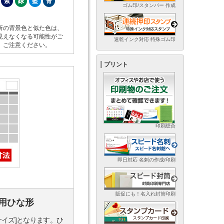
紫
緑
藍
青
ゴム印/スタンパー 作成
所の背景色と似た色は、
見えなくなる可能性がご
速乾インク対応 特殊ゴム印
。ご注意ください。
プリント
印刷総合
即日対応 名刺の作成/印刷
販促にも！名入れ封筒印刷
用ひな形
サイズ]となります。ひ