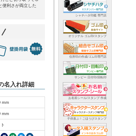
と便利さが両立した
シャチハタ印鑑 専門店
オリジナル ゴム印/スタンプ
住所印の作成/ゴム印専門店
サンビー 日付印/回転印
ーの名入れ詳細
お名前シール/スタンプ 作成
0 mm
0 mm
子供喜ぶ！ごほうびスタンプ
ット