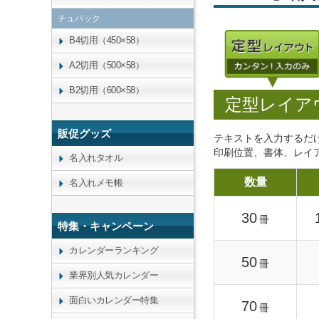
チュパック
B4切用（450×58）
A2切用（500×58）
B2切用（600×58）
定型レイア
販促グッズ
テキストを入力するだ
印刷位置、書体、レイ
名入れタオル
数量
名入れメモ帳
30
冊
特集・キャンペーン
カレンダーランキング
50
冊
業界別人気カレンダー
面白いカレンダー特集
70
冊