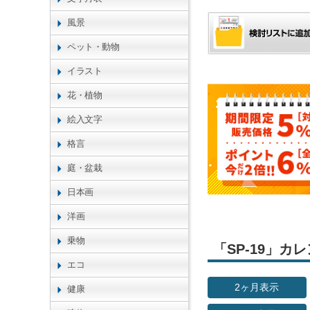
風景
ペット・動物
イラスト
花・植物
絵入文字
格言
庭・盆栽
日本画
洋画
乗物
「SP-19」
エコ
2ヶ月表示
健康