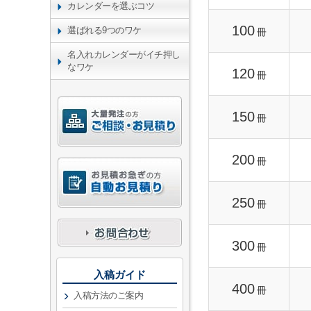
カレンダーを選ぶコツ
100
選ばれる9つのワケ
冊
名入れカレンダーがイチ押し
なワケ
120
冊
150
冊
200
冊
250
冊
300
冊
入稿ガイド
400
冊
入稿方法のご案内