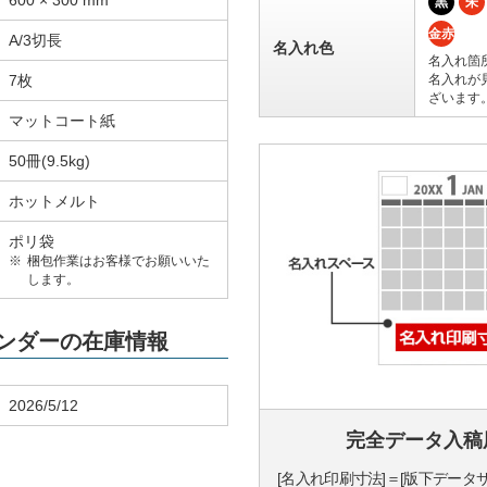
600 × 300 mm
黒
朱
金赤
A/3切長
名入れ色
名入れ箇
7枚
名入れが
ざいます
マットコート紙
50冊(9.5kg)
ホットメルト
ポリ袋
梱包作業はお客様でお願いいた
します。
レンダーの在庫情報
2026/5/12
完全データ入稿
[名入れ印刷寸法]＝[版下データ