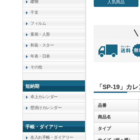
建物
人気商品
干支
フィルム
童画・人形
和装・スター
年表・日表
その他
短納期
「SP-19」カ
卓上カレンダー
品番
壁掛けカレンダー
商品名
手帳・ダイアリー
タイプ
名入れ手帳・ダイアリー