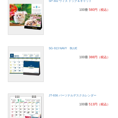
SP-302 ウィズ ドッグ＆キャット
100冊
580
円
（税込）
SG-913 NAVY BLUE
100冊
388
円
（税込）
JT-6S6 パーソナルデスクカレンダー
100冊
513
円
（税込）