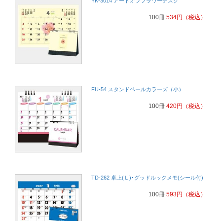
YK-3014 アートオブフラワーデスク
100冊
534
円
（税込）
FU-54 スタンドペールカラーズ（小）
100冊
420
円
（税込）
TD-262 卓上(Ｌ)･グッドルックメモ(シール付)
100冊
593
円
（税込）