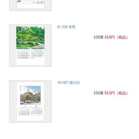
IC-216 名苑
100冊
410
円
（税込）
YK-927 庭の詩
100冊
513
円
（税込）