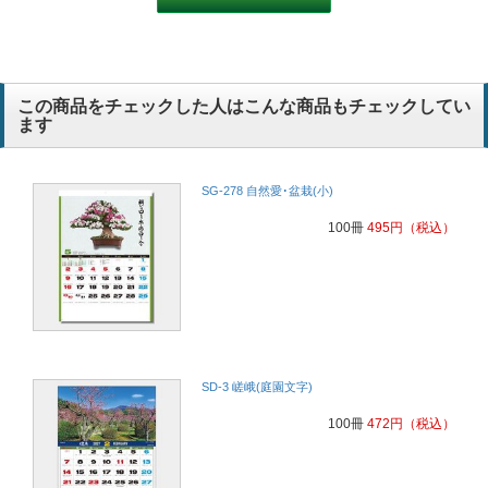
この商品をチェックした人はこんな商品もチェックしてい
ます
SG-278 自然愛･盆栽(小)
100冊
495
円
（税込）
SD-3 嵯峨(庭園文字)
100冊
472
円
（税込）