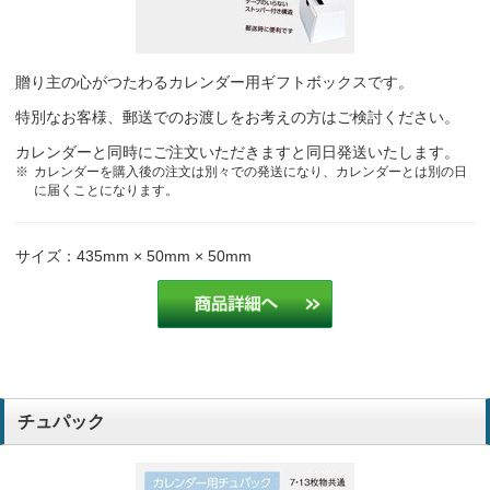
毎年、お客様に「楽しみにしている」と言われているため、この商品
を選んだ。
造園業
贈り主の心がつたわるカレンダー用ギフトボックスです。
特別なお客様、郵送でのお渡しをお考えの方はご検討ください。
お客様の評判が良く、「毎年楽しみにしている」と言われているので
この商品を選びました。
カレンダーと同時にご注文いただきますと同日発送いたします。
造園業
カレンダーを購入後の注文は別々での発送になり、カレンダーとは別の日
に届くことになります。
お客様の評判が良く、「毎年楽しみにしている」と言われているので
この商品を選びました。
サイズ：435mm × 50mm × 50mm
造園業
色合い、質感共に品が良くお客様の評判が良いため、毎年購入してい
ます。
造園業
写真、色使いに品があり、お客様に大変好評なのでこの商品にしてい
チュパック
ます。
造園業