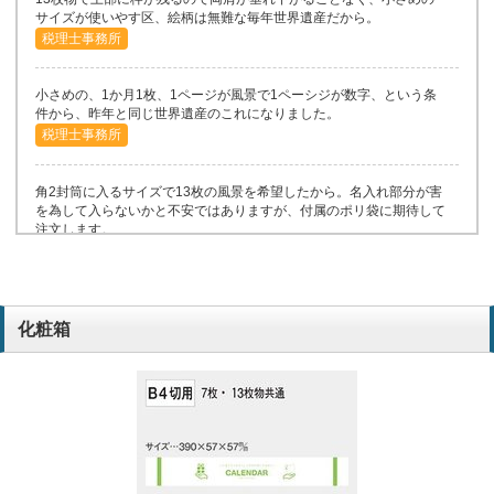
サイズが使いやす区、絵柄は無難な毎年世界遺産だから。
税理士事務所
小さめの、1か月1枚、1ページが風景で1ペーシジが数字、という条
件から、昨年と同じ世界遺産のこれになりました。
税理士事務所
角2封筒に入るサイズで13枚の風景を希望したから。名入れ部分が害
を為して入らないかと不安ではありますが、付属のポリ袋に期待して
注文します。
税理士事務所
当社フィリピンの製造子会社からの指定。印刷がたいへん美しいとの
こと。
化粧箱
電子部品製造
昨年もこのシリーズを配布して好評だったから。
IT関連
写真、暦デザイン、ロゴ対応、値段等総合判断
製造業