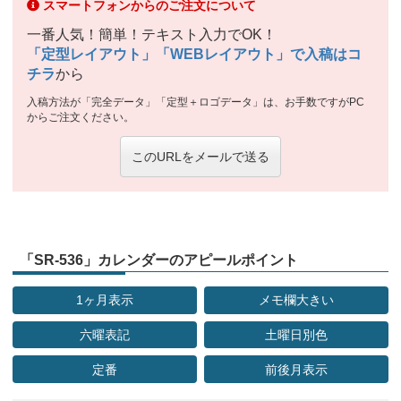
スマートフォンからのご注文について
一番人気！簡単！テキスト入力でOK！
「定型レイアウト」「WEBレイアウト」で入稿はコ
チラ
から
入稿方法が「完全データ」「定型＋ロゴデータ」は、お手数ですがPC
からご注文ください。
このURLをメールで送る
「SR-536」カレンダーのアピールポイント
1ヶ月表示
メモ欄大きい
六曜表記
土曜日別色
定番
前後月表示