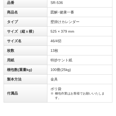
品番
SR-536
商品名
図解･健康一番
タイプ
壁掛けカレンダー
サイズ（縦ｘ横）
525 × 379 mm
サイズ名
46/4切
枚数
13枚
用紙
特抄ケント紙
梱包数(重量kg)
100冊(25kg)
製本方法
金具
ポリ袋
付属品
梱包作業はお客様でお願いいたしま
す。