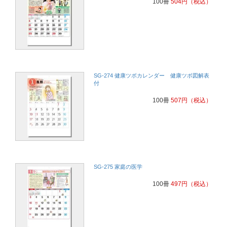
100冊
504
円
（税込）
SG-274 健康ツボカレンダー 健康ツボ図解表
付
100冊
507
円
（税込）
SG-275 家庭の医学
100冊
497
円
（税込）