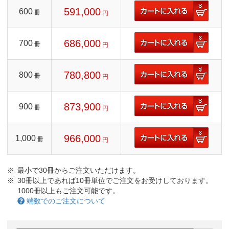
591,000
600
冊
円
686,000
700
冊
円
780,800
800
冊
円
873,900
900
冊
円
966,000
1,000
冊
円
最小で30冊からご注文いただけます。
30冊以上であれば10冊単位でご注文をお受けしております。
1000冊以上もご注文可能です。
端数でのご注文について