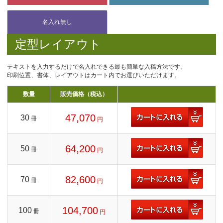
定型レイアウト
テキストを入力するだけで名入れできる最も簡単な入稿方法です。
印刷位置、書体、レイアウトはカート内でお選びいただけます。
数量
販売価格（税込）
47,070
30
冊
円
64,200
50
冊
円
82,600
70
冊
円
104,700
100
冊
円