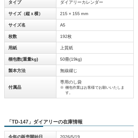
タイプ
ダイアリーカレンダー
サイズ（縦ｘ横）
215 × 155 mm
サイズ名
A5
枚数
192枚
用紙
上質紙
梱包数(重量kg)
50冊(19kg)
製本方法
無線綴じ
専用のし袋
付属品
梱包作業はお客様でお願いいたしま
す。
「TD-147」ダイアリーの在庫情報
今年の販売開始日
2026/5/19