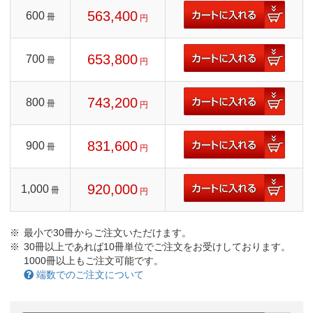
563,400
600
冊
円
653,800
700
冊
円
743,200
800
冊
円
831,600
900
冊
円
920,000
1,000
冊
円
最小で30冊からご注文いただけます。
30冊以上であれば10冊単位でご注文をお受けしております。
1000冊以上もご注文可能です。
端数でのご注文について