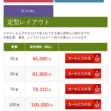
定型レイアウト
テキストを入力するだけで名入れできる最も簡単な入稿方法です。
印刷位置、書体、レイアウトはカート内でお選びいただけます。
数量
販売価格（税込）
45,690
30
冊
円
61,900
50
冊
円
79,310
70
冊
円
100,000
100
冊
円