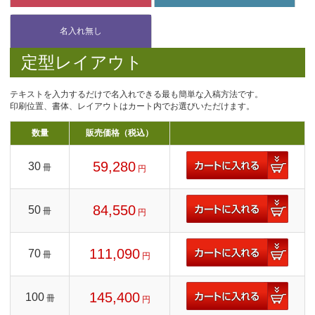
定型レイアウト
テキストを入力するだけで名入れできる最も簡単な入稿方法です。
印刷位置、書体、レイアウトはカート内でお選びいただけます。
数量
販売価格（税込）
59,280
30
冊
円
84,550
50
冊
円
111,090
70
冊
円
145,400
100
冊
円