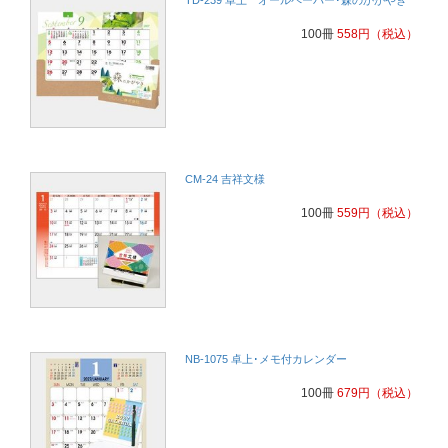
100冊
558
円
（税込）
CM-24 吉祥文様
100冊
559
円
（税込）
NB-1075 卓上･メモ付カレンダー
100冊
679
円
（税込）