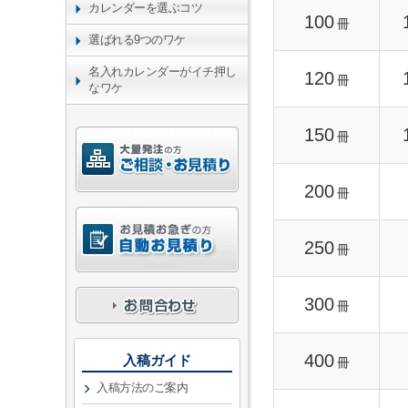
カレンダーを選ぶコツ
100
冊
選ばれる9つのワケ
名入れカレンダーがイチ押し
120
冊
なワケ
150
冊
200
冊
250
冊
300
冊
400
入稿ガイド
冊
入稿方法のご案内