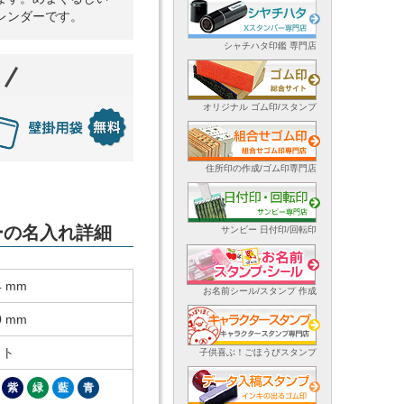
レンダーです。
シャチハタ印鑑 専門店
オリジナル ゴム印/スタンプ
住所印の作成/ゴム印専門店
ダーの名入れ詳細
サンビー 日付印/回転印
4 mm
お名前シール/スタンプ 作成
0 mm
ット
子供喜ぶ！ごほうびスタンプ
紫
緑
藍
青