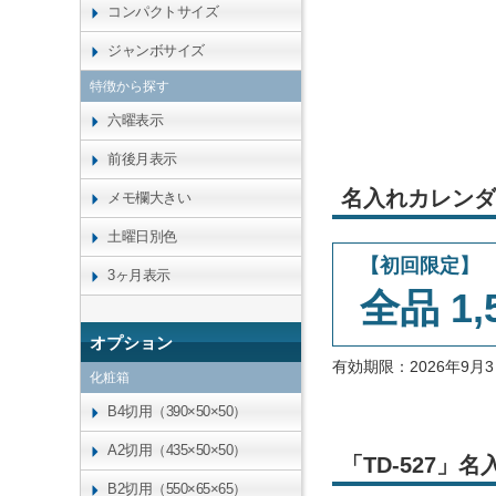
コンパクトサイズ
ジャンボサイズ
特徴から探す
六曜表示
前後月表示
名入れカレンダ
メモ欄大きい
土曜日別色
【初回限定】
3ヶ月表示
全品 1,
オプション
有効期限：2026年9
化粧箱
B4切用（390×50×50）
A2切用（435×50×50）
「TD-527
B2切用（550×65×65）