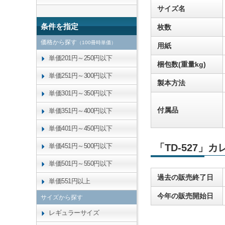
サイズ名
条件を指定
枚数
価格から探す
（100冊時単価）
用紙
単価201円～250円以下
梱包数(重量kg)
単価251円～300円以下
製本方法
単価301円～350円以下
付属品
単価351円～400円以下
単価401円～450円以下
単価451円～500円以下
「TD-527」
単価501円～550円以下
過去の販売終了日
単価551円以上
今年の販売開始日
サイズから探す
レギュラーサイズ