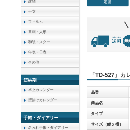
建物
定番
干支
フィルム
童画・人形
和装・スター
年表・日表
その他
「TD-527」
短納期
卓上カレンダー
品番
壁掛けカレンダー
商品名
タイプ
手帳・ダイアリー
サイズ（縦ｘ横）
名入れ手帳・ダイアリー