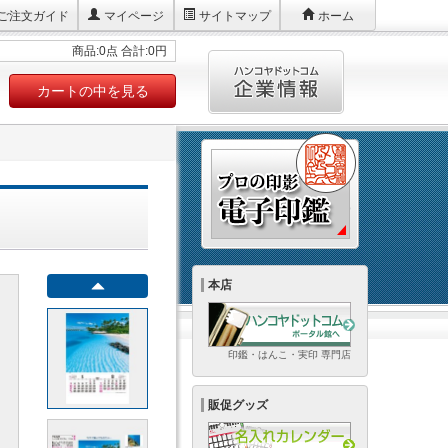
ご注文ガイド
マイページ
サイトマップ
ホーム
商品:0点 合計:0円
カートの中を見る
本店
印鑑・はんこ・実印 専門店
販促グッズ