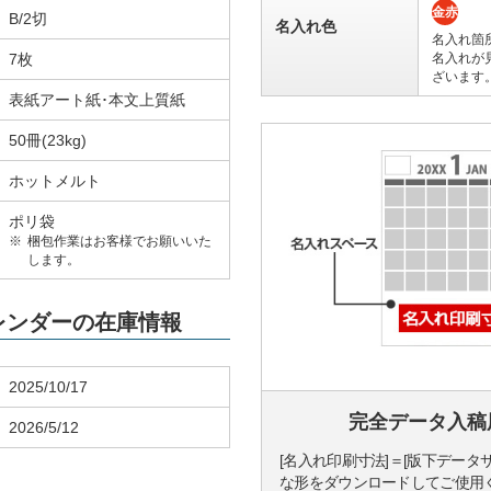
金赤
B/2切
名入れ色
名入れ箇
7枚
名入れが
ざいます
表紙アート紙･本文上質紙
50冊(23kg)
ホットメルト
ポリ袋
梱包作業はお客様でお願いいた
します。
カレンダーの在庫情報
2025/10/17
完全データ入稿
2026/5/12
[名入れ印刷寸法]＝[版下データ
な形をダウンロードしてご使用