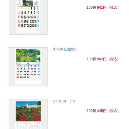
100冊
941
円
（税込）
IC-269 庭園文字
100冊
502
円
（税込）
NK-45 ガーデン
100冊
445
円
（税込）