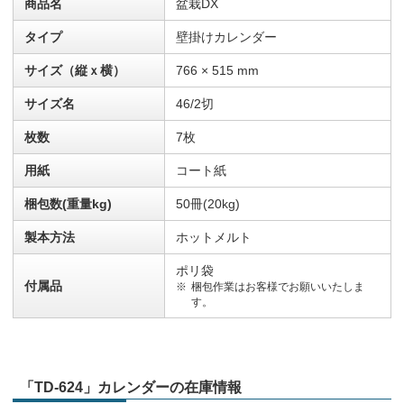
商品名
盆栽DX
タイプ
壁掛けカレンダー
サイズ（縦ｘ横）
766 × 515 mm
サイズ名
46/2切
枚数
7枚
用紙
コート紙
梱包数(重量kg)
50冊(20kg)
製本方法
ホットメルト
ポリ袋
付属品
梱包作業はお客様でお願いいたしま
す。
「TD-624」カレンダーの在庫情報