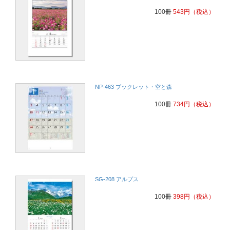
100冊
543
円
（税込）
NP-463 ブックレット・空と森
100冊
734
円
（税込）
SG-208 アルプス
100冊
398
円
（税込）