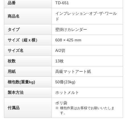
品番
TD-651
インプレッション･オブ･ザ･ワール
商品名
ド
タイプ
壁掛けカレンダー
サイズ（縦ｘ横）
608 × 425 mm
サイズ名
A/2切
枚数
13枚
用紙
高級マットアート紙
梱包数(重量kg)
50冊(23kg)
製本方法
ホットメルト
ポリ袋
付属品
梱包作業はお客様でお願いいたしま
す。