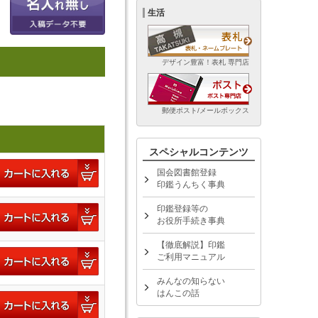
生活
デザイン豊富！表札 専門店
郵便ポスト/メールボックス
スペシャルコンテンツ
国会図書館登録
印鑑うんちく事典
印鑑登録等の
お役所手続き事典
【徹底解説】印鑑
ご利用マニュアル
みんなの知らない
はんこの話