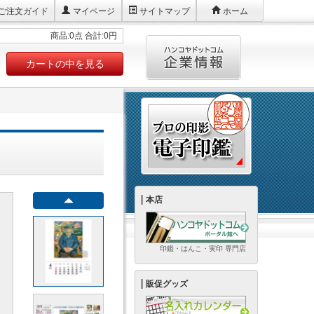
ご注文ガイド
マイページ
サイトマップ
ホーム
商品:0点 合計:0円
カートの中を見る
本店
印鑑・はんこ・実印 専門店
販促グッズ