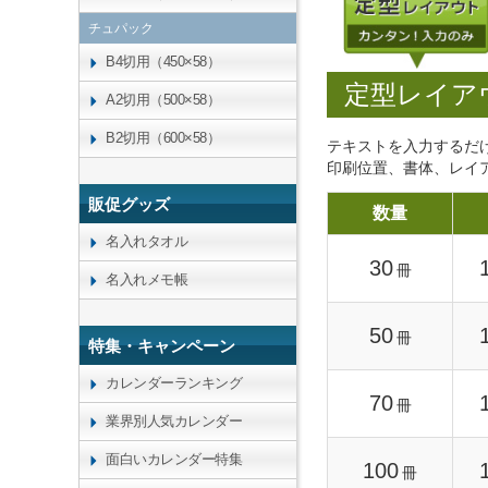
チュパック
B4切用（450×58）
定型レイア
A2切用（500×58）
B2切用（600×58）
テキストを入力するだ
印刷位置、書体、レイ
販促グッズ
数量
名入れタオル
30
冊
名入れメモ帳
50
冊
特集・キャンペーン
カレンダーランキング
70
冊
業界別人気カレンダー
面白いカレンダー特集
100
冊