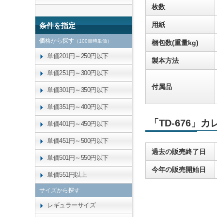
枚数
用紙
条件を指定
価格から探す
（100冊時単価）
梱包数(重量kg)
単価201円～250円以下
製本方法
単価251円～300円以下
付属品
単価301円～350円以下
単価351円～400円以下
「TD-676」
単価401円～450円以下
単価451円～500円以下
過去の販売終了日
単価501円～550円以下
今年の販売開始日
単価551円以上
サイズから探す
レギュラーサイズ