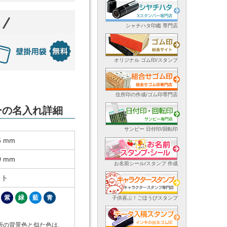
シャチハタ印鑑 専門店
オリジナル ゴム印/スタンプ
住所印の作成/ゴム印専門店
ダーの名入れ詳細
サンビー 日付印/回転印
5 mm
0 mm
お名前シール/スタンプ 作成
ット
紫
緑
藍
青
子供喜ぶ！ごほうびスタンプ
所の背景色と似た色は、