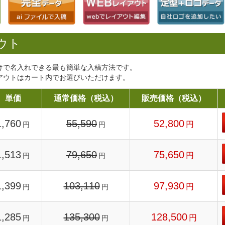
ウト
けで名入れできる最も簡単な入稿方法です。
アウトはカート内でお選びいただけます。
単価
通常価格（税込）
販売価格（税込）
1,760
55,590
52,800
円
円
円
1,513
79,650
75,650
円
円
円
1,399
103,110
97,930
円
円
円
1,285
135,300
128,500
円
円
円