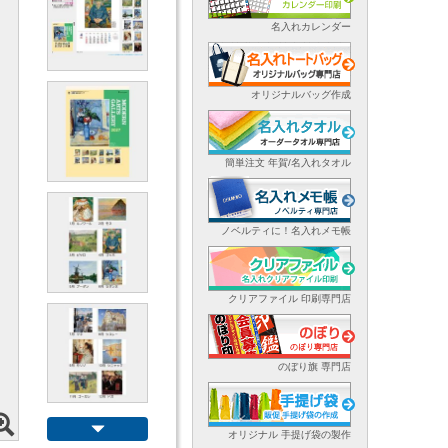
名入れカレンダー
オリジナルバッグ作成
簡単注文 年賀/名入れタオル
ノベルティに！名入れメモ帳
クリアファイル 印刷専門店
のぼり旗 専門店
オリジナル 手提げ袋の製作