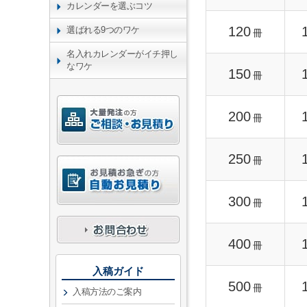
カレンダーを選ぶコツ
120
選ばれる9つのワケ
冊
名入れカレンダーがイチ押し
なワケ
150
冊
200
冊
250
冊
300
冊
400
冊
入稿ガイド
500
冊
入稿方法のご案内