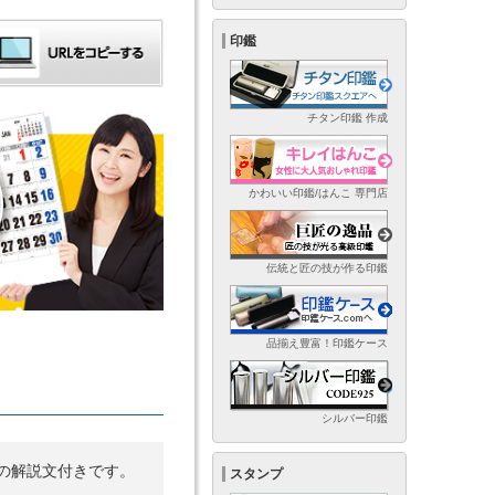
印鑑
チタン印鑑 作成
かわいい印鑑/はんこ 専門店
伝統と匠の技が作る印鑑
品揃え豊富！印鑑ケース
シルバー印鑑
の解説文付きです。
スタンプ