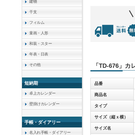
建物
干支
フィルム
童画・人形
和装・スター
年表・日表
その他
「TD-676」
短納期
品番
卓上カレンダー
商品名
壁掛けカレンダー
タイプ
サイズ（縦ｘ横）
手帳・ダイアリー
サイズ名
名入れ手帳・ダイアリー