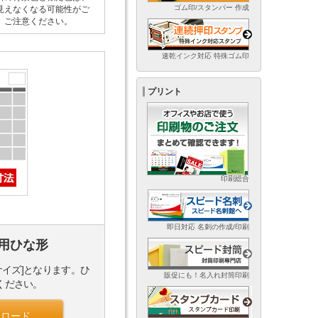
ゴム印/スタンパー 作成
見えなくなる可能性がご
。ご注意ください。
速乾インク対応 特殊ゴム印
プリント
印刷総合
即日対応 名刺の作成/印刷
用ひな形
サイズ]となります。ひ
販促にも！名入れ封筒印刷
ください。
ンロード