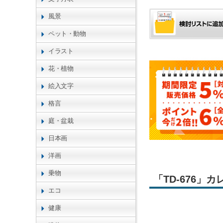
風景
ペット・動物
イラスト
花・植物
絵入文字
格言
庭・盆栽
日本画
洋画
乗物
「TD-676
エコ
健康