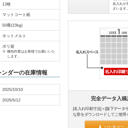
13枚
名入れが
ざいます
マットコート紙
50冊(23kg)
ホットメルト
ポリ袋
梱包作業はお客様でお願いいた
します。
カレンダーの在庫情報
2025/10/10
完全データ入稿
2026/5/12
[名入れ印刷寸法]＝[版下データ
な形をダウンロードしてご使用
ひな形ダウ