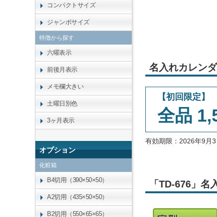
コンパクトサイズ
ジャンボサイズ
特徴から探す
六曜表示
名入れカレンダ
前後月表示
メモ欄大きい
【初回限定】
土曜日別色
全品 1,
3ヶ月表示
有効期限：2026年9
オプション
化粧箱
B4切用（390×50×50）
「TD-676
A2切用（435×50×50）
B2切用（550×65×65）