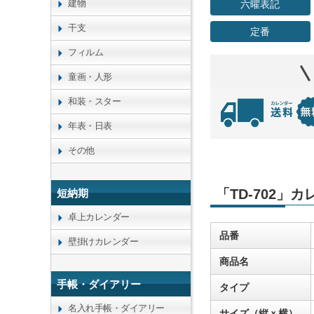
建物
六曜表記
干支
定番
フィルム
童画・人形
和装・スター
年表・日表
その他
「TD-702」
短納期
卓上カレンダー
品番
壁掛けカレンダー
商品名
手帳・ダイアリー
タイプ
名入れ手帳・ダイアリー
サイズ（縦ｘ横）