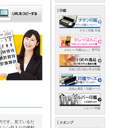
印鑑
チタン印鑑 作成
かわいい印鑑/はんこ 専門店
伝統と匠の技が作る印鑑
品揃え豊富！印鑑ケース
シルバー印鑑
的です。見ているだ
スタンプ
ミシン目入りの便利