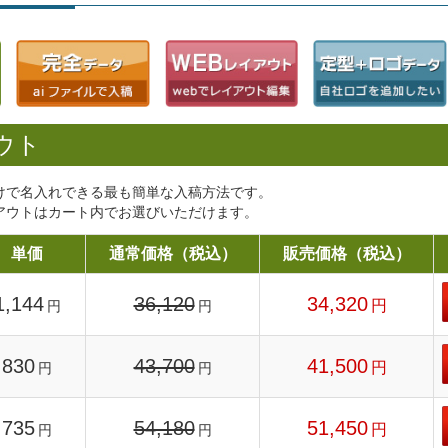
ウト
けで名入れできる最も簡単な入稿方法です。
アウトはカート内でお選びいただけます。
単価
通常価格（税込）
販売価格（税込）
1,144
36,120
34,320
円
円
円
830
43,700
41,500
円
円
円
735
54,180
51,450
円
円
円