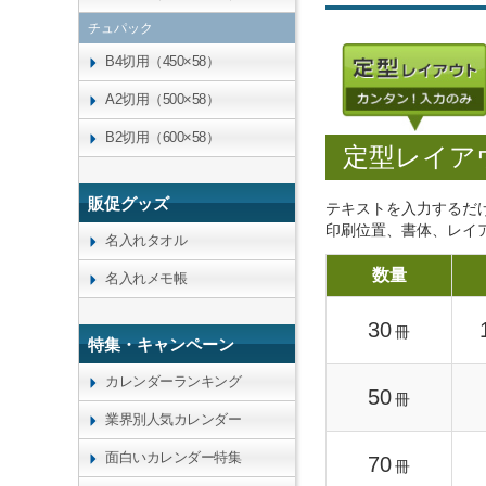
チュパック
B4切用（450×58）
A2切用（500×58）
B2切用（600×58）
定型レイア
販促グッズ
テキストを入力するだ
印刷位置、書体、レイ
名入れタオル
数量
名入れメモ帳
30
冊
特集・キャンペーン
カレンダーランキング
50
冊
業界別人気カレンダー
面白いカレンダー特集
70
冊