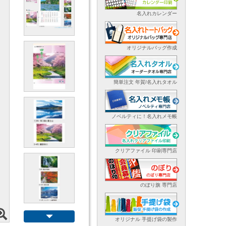
名入れカレンダー
オリジナルバッグ作成
簡単注文 年賀/名入れタオル
ノベルティに！名入れメモ帳
クリアファイル 印刷専門店
のぼり旗 専門店
オリジナル 手提げ袋の製作