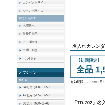
コンパクトサイズ
ジャンボサイズ
特徴から探す
六曜表示
前後月表示
メモ欄大きい
名入れカレンダ
土曜日別色
3ヶ月表示
【初回限定】
全品 1,
オプション
化粧箱
有効期限：2026年9
B4切用（390×50×50）
A2切用（435×50×50）
「TD-702
B2切用（550×65×65）