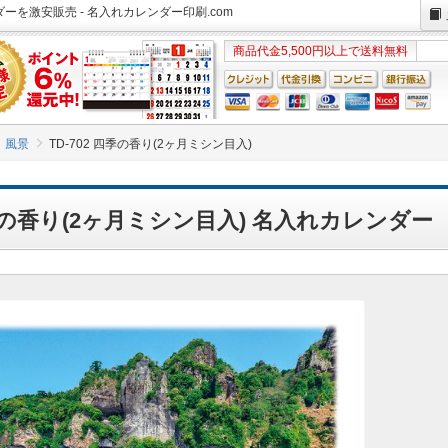
ンダーを激安販売 - 名入れカレンダー印刷.com
商品代金5,500円以上で送料無料
風景
TD-702 四季の香り(2ヶ月ミシン目入)
四季の香り(2ヶ月ミシン目入) 名入れカレンダー