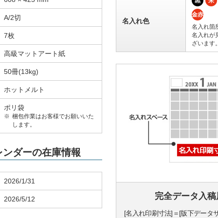
黒
朱
金赤
A/2切
名入れ色
名入れ箇
7枚
名入れが
ざいます
高級マットアート紙
50冊(13kg)
ホットメルト
ポリ袋
梱包作業はお客様でお願いいた
します。
カレンダーの在庫情報
2026/1/31
完全データ入稿
2026/5/12
[名入れ印刷寸法]＝[版下データ