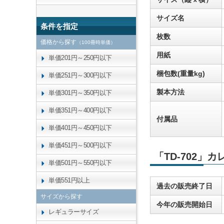
サイズ名
条件を指定
枚数
価格から探す
（100冊時単価）
用紙
単価201円～250円以下
梱包数(重量kg)
単価251円～300円以下
製本方法
単価301円～350円以下
単価351円～400円以下
付属品
単価401円～450円以下
単価451円～500円以下
「TD-702」
単価501円～550円以下
単価551円以上
過去の販売終了日
サイズから探す
今年の販売開始日
レギュラーサイズ