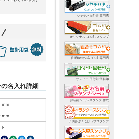
シャチハタ印鑑 専門店
オリジナル ゴム印/スタンプ
住所印の作成/ゴム印専門店
サンビー 日付印/回転印
ダーの名入れ詳細
お名前シール/スタンプ 作成
5 mm
0 mm
子供喜ぶ！ごほうびスタンプ
ット