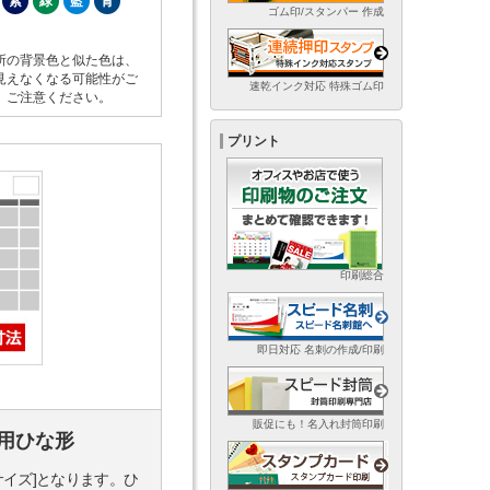
紫
緑
藍
青
ゴム印/スタンパー 作成
所の背景色と似た色は、
見えなくなる可能性がご
速乾インク対応 特殊ゴム印
。ご注意ください。
プリント
印刷総合
即日対応 名刺の作成/印刷
販促にも！名入れ封筒印刷
用ひな形
サイズ]となります。ひ