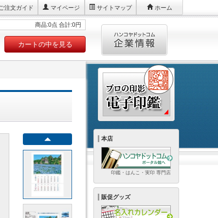
ご注文ガイド
マイページ
サイトマップ
ホーム
商品:0点 合計:0円
カートの中を見る
本店
印鑑・はんこ・実印 専門店
販促グッズ