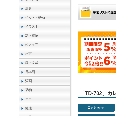
風景
ペット・動物
イラスト
花・植物
絵入文字
格言
庭・盆栽
日本画
洋画
乗物
「TD-702
エコ
2ヶ月表示
健康