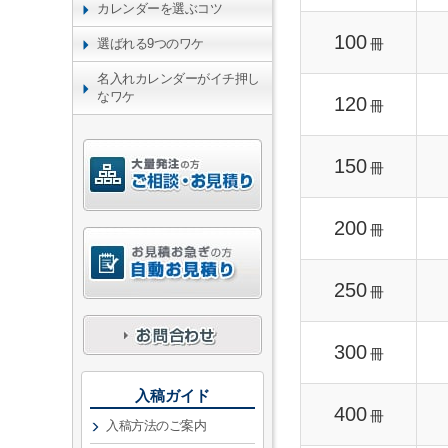
カレンダーを選ぶコツ
100
冊
選ばれる9つのワケ
名入れカレンダーがイチ押し
なワケ
120
冊
150
冊
200
冊
250
冊
300
冊
入稿ガイド
400
冊
入稿方法のご案内