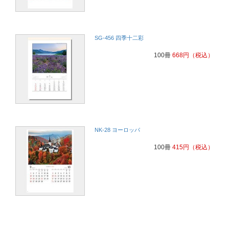
SG-456 四季十二彩
100冊
668
円
（税込）
NK-28 ヨーロッパ
100冊
415
円
（税込）