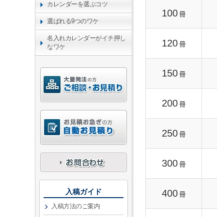
カレンダーを選ぶコツ
100
冊
選ばれる9つのワケ
名入れカレンダーがイチ押し
120
冊
なワケ
150
冊
200
冊
250
冊
300
冊
入稿ガイド
400
冊
入稿方法のご案内