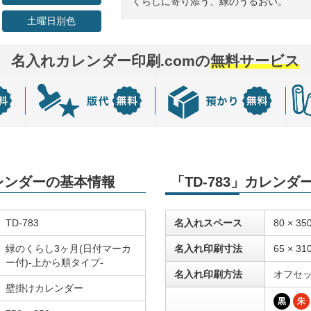
くらしに寄り添う、緑のうるおい。
土曜日別色
名入れカレンダー印刷.comの
無料サービス
カレンダーの基本情報
「TD-783」カレン
TD-783
名入れスペース
80 × 35
緑のくらし3ヶ月(日付マーカ
名入れ印刷寸法
65 × 31
ー付)-上から順タイプ-
名入れ印刷方法
オフセ
壁掛けカレンダー
黒
朱