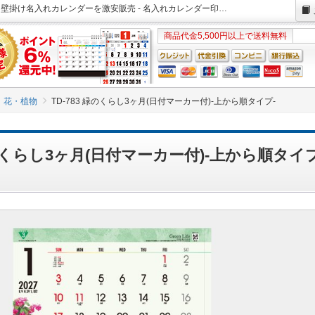
TD-783 緑のくらし3ヶ月(日付マーカー付)-上から順タイプ- 2027年版 壁掛け名入れカレンダーを激安販売 - 名入れカレンダー印刷.com
商品代金5,500円以上で送料無料
花・植物
TD-783 緑のくらし3ヶ月(日付マーカー付)-上から順タイプ-
緑のくらし3ヶ月(日付マーカー付)-上から順タイ