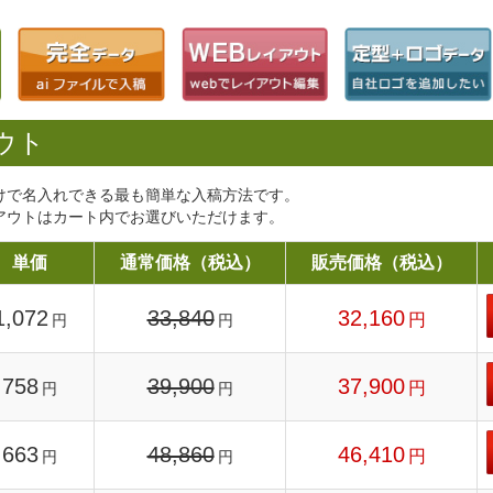
ウト
けで名入れできる最も簡単な入稿方法です。
アウトはカート内でお選びいただけます。
単価
通常価格（税込）
販売価格（税込）
1,072
33,840
32,160
円
円
円
758
39,900
37,900
円
円
円
663
48,860
46,410
円
円
円