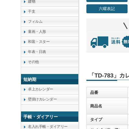
建物
六曜表記
干支
フィルム
童画・人形
和装・スター
年表・日表
その他
「TD-783」
短納期
卓上カレンダー
品番
壁掛けカレンダー
商品名
手帳・ダイアリー
タイプ
名入れ手帳・ダイアリー