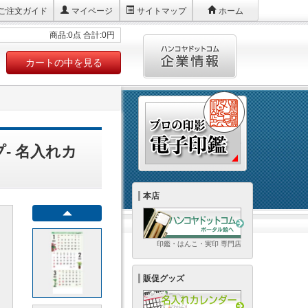
ご注文ガイド
マイページ
サイトマップ
ホーム
商品:0点 合計:0円
カートの中を見る
プ- 名入れカ
本店
印鑑・はんこ・実印 専門店
販促グッズ