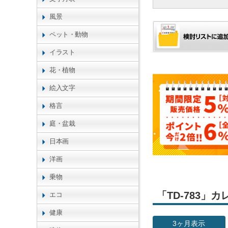
風景
ペット・動物
イラスト
花・植物
絵入文字
格言
庭・盆栽
日本画
洋画
乗物
「TD-783
エコ
健康
3ヶ月表示