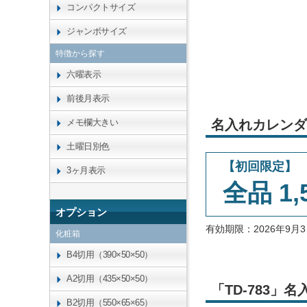
コンパクトサイズ
ジャンボサイズ
特徴から探す
六曜表示
前後月表示
メモ欄大きい
名入れカレンダ
土曜日別色
【初回限定】
3ヶ月表示
全品 1,
オプション
有効期限：2026年9
化粧箱
B4切用（390×50×50）
A2切用（435×50×50）
「TD-783
B2切用（550×65×65）