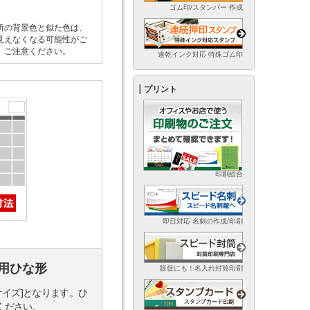
ゴム印/スタンパー 作成
所の背景色と似た色は、
見えなくなる可能性がご
。ご注意ください。
速乾インク対応 特殊ゴム印
プリント
印刷総合
即日対応 名刺の作成/印刷
用ひな形
販促にも！名入れ封筒印刷
サイズ]となります。ひ
ください。