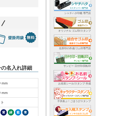
シャチハタ印鑑 専門店
オリジナル ゴム印/スタンプ
住所印の作成/ゴム印専門店
サンビー 日付印/回転印
ダーの名入れ詳細
0 mm
お名前シール/スタンプ 作成
0 mm
子供喜ぶ！ごほうびスタンプ
ット
紫
緑
藍
青