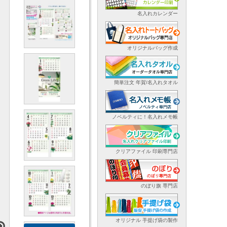
名入れカレンダー
オリジナルバッグ作成
簡単注文 年賀/名入れタオル
ノベルティに！名入れメモ帳
クリアファイル 印刷専門店
のぼり旗 専門店
オリジナル 手提げ袋の製作