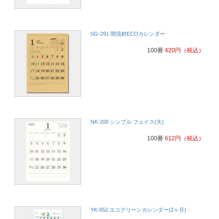
使いやすいため
専門学校
色々な種類があるので毎年楽しく選べるから顧客からの受けも大変よ
SG-291 間伐材ECOカレンダー
いです。
電気保安管理
100冊
420
円
（税込）
3年同じものを頼んでいて好評をいただいているから。
高齢福祉
使い勝手がよいと、配布先に評判が良い
学校
NK-200 シンプル フェイス(大)
昨年も購入して3ヵ月で見やすいと喜ばれたから。
デイサービス
100冊
612
円
（税込）
毎年購入させていただき、ご利用者からみやすくて好評だから
介護保険事業
爽やかで感じがよいから
ビルメンテナンス
YK-652 エコグリーンカレンダー(2ヶ月)
当社のカラーにあっているから！
デイサービス