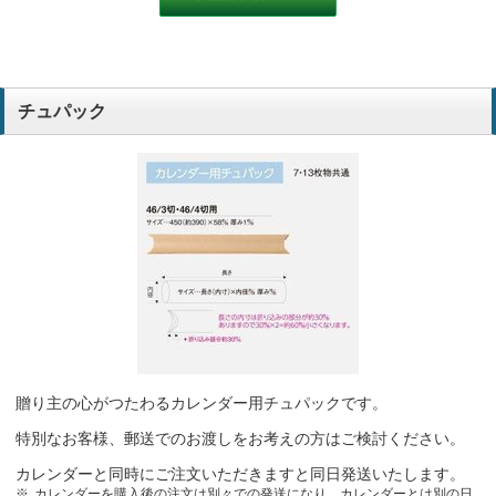
毎年同じ物を選んでいます。
専門学校
チュパック
毎年お願いしているから
福祉
3か月タイプで爽やかな印象だから
梱包業
エコ商品だから
梱包業
毎年恒例であり、評判が良いので。
毎年恒例のカレンダーであり、評判が良いので
贈り主の心がつたわるカレンダー用チュパックです。
毎年活用させていただいて評判が良いから。校正の変更をお願いいた
します。
特別なお客様、郵送でのお渡しをお考えの方はご検討ください。
高齢福祉
カレンダーと同時にご注文いただきますと同日発送いたします。
カレンダーを購入後の注文は別々での発送になり、カレンダーとは別の日