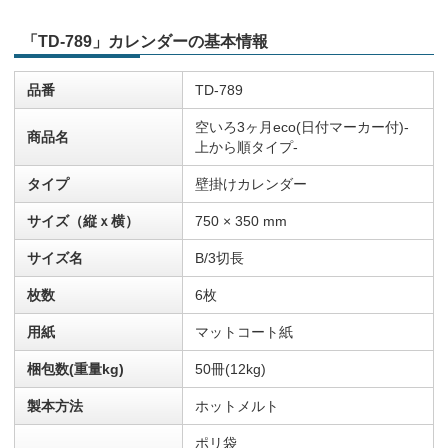
「TD-789」カレンダーの基本情報
品番
TD-789
空いろ3ヶ月eco(日付マーカー付)-
商品名
上から順タイプ-
タイプ
壁掛けカレンダー
サイズ（縦ｘ横）
750 × 350 mm
サイズ名
B/3切長
枚数
6枚
用紙
マットコート紙
梱包数(重量kg)
50冊(12kg)
製本方法
ホットメルト
ポリ袋