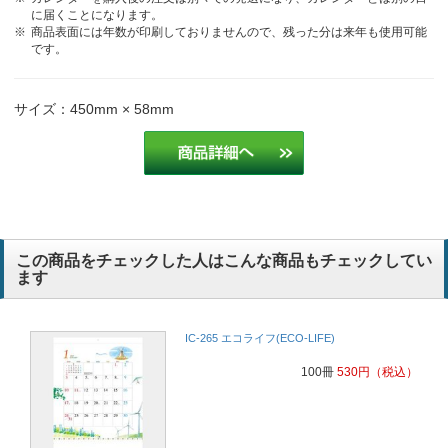
毎年購入していて評判が良いから！
老人福祉
に届くことになります。
商品表面には年数が印刷しておりませんので、残った分は来年も使用可能
です。
毎年注文をさせて頂いているのですが、少ないロット数でも対応して
もらえるため
建設業
サイズ：450mm × 58mm
3か月表示が見やすいと評判がよく、さわやかな空柄は以前も発注し
ていて安心なデザインなので、選ばせていただきました。
総合ビルメンテナンス
種類が豊富で毎年とても悩みますが、昨年から「これだ！」と思うの
が見つかり、顧客にもとても評判がいいです。これからクリヤファイ
この商品をチェックした人はこんな商品もチェックしてい
ル等も検討してみようかと思っています。カレンダーはこれからもハ
ます
ンコヤッドトコムの商品で購入をし続けるとおもいます。
電気管理
IC-265 エコライフ(ECO-LIFE)
配布先での評判が良い
100冊
530
円
（税込）
毎年お願いしていて好評をいただいているため。
老人福祉