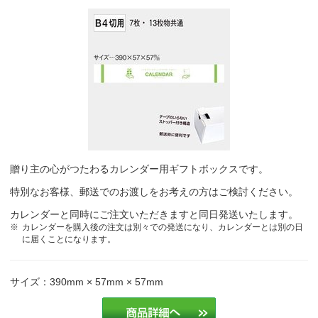
明るい雰囲気が良い。3ヶ月分みられるタイプが好評なので。
建築業
毎年利用させていただいており取引先から好評をいただいているので
福祉
お客様に高評な為
理容業
配布先で評判がよいため
専門学校
贈り主の心がつたわるカレンダー用ギフトボックスです。
特別なお客様、郵送でのお渡しをお考えの方はご検討ください。
毎年購入しているため。
福祉
カレンダーと同時にご注文いただきますと同日発送いたします。
カレンダーを購入後の注文は別々での発送になり、カレンダーとは別の日
毎年購入しているため。
福祉
に届くことになります。
種類が豊富・簡単
サービス業
サイズ：390mm × 57mm × 57mm
種類が豊富・簡単
サービス業