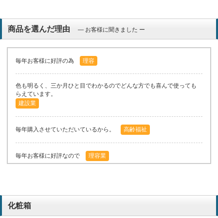
商品を選んだ理由
― お客様に聞きました ー
毎年お客様に好評の為
理容
色も明るく、三か月ひと目でわかるのでどんな方でも喜んで使っても
らえています。
建設業
毎年購入させていただいているから。
高齢福祉
毎年お客様に好評なので
理容業
毎年お客様に非常に喜ばれているから
電気
化粧箱
気に入ったデザインなので
ビル管理