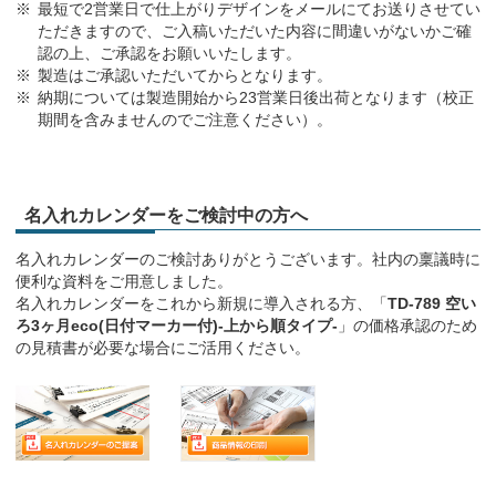
最短で2営業日で仕上がりデザインをメールにてお送りさせてい
ただきますので、ご入稿いただいた内容に間違いがないかご確
認の上、ご承認をお願いいたします。
製造はご承認いただいてからとなります。
納期については製造開始から23営業日後出荷となります（校正
期間を含みませんのでご注意ください）。
名入れカレンダーをご検討中の方へ
名入れカレンダーのご検討ありがとうございます。社内の稟議時に
便利な資料をご用意しました。
名入れカレンダーをこれから新規に導入される方、「
TD-789 空い
ろ3ヶ月eco(日付マーカー付)-上から順タイプ-
」の価格承認のため
の見積書が必要な場合にご活用ください。