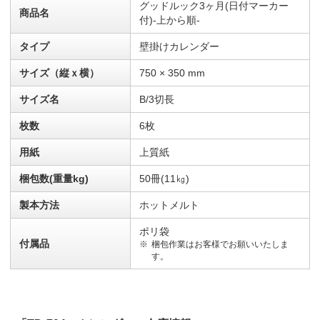
グッドルック3ヶ月(日付マーカー
商品名
付)-上から順-
タイプ
壁掛けカレンダー
サイズ（縦ｘ横）
750 × 350 mm
サイズ名
B/3切長
枚数
6枚
用紙
上質紙
梱包数(重量kg)
50冊(11㎏)
製本方法
ホットメルト
ポリ袋
付属品
梱包作業はお客様でお願いいたしま
す。