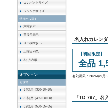
コンパクトサイズ
ジャンボサイズ
特徴から探す
六曜表示
前後月表示
名入れカレンダ
メモ欄大きい
土曜日別色
【初回限定】
3ヶ月表示
全品 1,
オプション
有効期限：2026年9
化粧箱
B4切用（390×50×50）
「TD-797
A2切用（435×50×50）
B2切用（550×65×65）