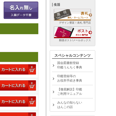
生活
デザイン豊富！表札 専門店
郵便ポスト/メールボックス
スペシャルコンテンツ
国会図書館登録
印鑑うんちく事典
印鑑登録等の
お役所手続き事典
【徹底解説】印鑑
ご利用マニュアル
みんなの知らない
はんこの話