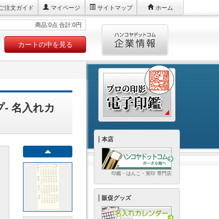
ご注文ガイド
マイページ
サイトマップ
ホーム
商品:0点 合計:0円
カートの中を見る
プ- 名入れカ
本店
印鑑・はんこ・実印 専門店
販促グッズ