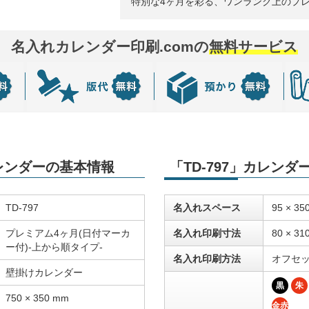
特別な4ヶ月を彩る、ワンランク上のプ
名入れカレンダー印刷.comの
無料サービス
カレンダーの基本情報
「TD-797」カレン
TD-797
名入れスペース
95 × 35
プレミアム4ヶ月(日付マーカ
名入れ印刷寸法
80 × 31
ー付)-上から順タイプ-
名入れ印刷方法
オフセ
壁掛けカレンダー
黒
朱
750 × 350 mm
金赤