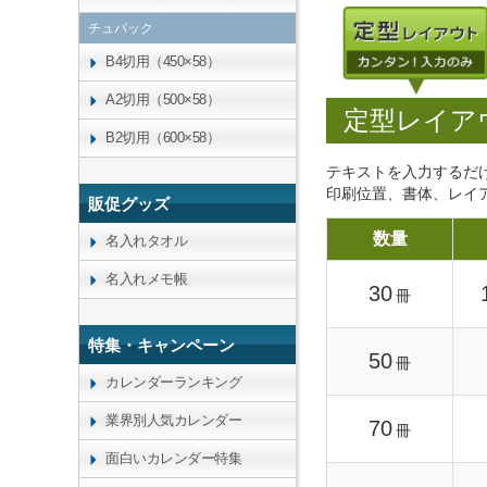
チュパック
B4切用（450×58）
A2切用（500×58）
定型レイア
B2切用（600×58）
テキストを入力するだ
印刷位置、書体、レイ
販促グッズ
数量
名入れタオル
名入れメモ帳
30
冊
特集・キャンペーン
50
冊
カレンダーランキング
業界別人気カレンダー
70
冊
面白いカレンダー特集