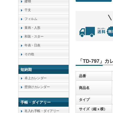
建物
干支
フィルム
童画・人形
和装・スター
年表・日表
その他
「TD-797」
短納期
品番
卓上カレンダー
壁掛けカレンダー
商品名
タイプ
手帳・ダイアリー
サイズ（縦ｘ横）
名入れ手帳・ダイアリー