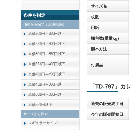
サイズ名
条件を指定
枚数
価格から探す
（100冊時単価）
用紙
単価201円～250円以下
梱包数(重量kg)
単価251円～300円以下
製本方法
単価301円～350円以下
単価351円～400円以下
付属品
単価401円～450円以下
単価451円～500円以下
「TD-797」
単価501円～550円以下
過去の販売終了日
単価551円以上
サイズから探す
今年の販売開始日
レギュラーサイズ