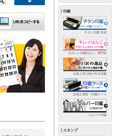
印鑑
チタン印鑑 作成
かわいい印鑑/はんこ 専門店
伝統と匠の技が作る印鑑
品揃え豊富！印鑑ケース
シルバー印鑑
スタンプ