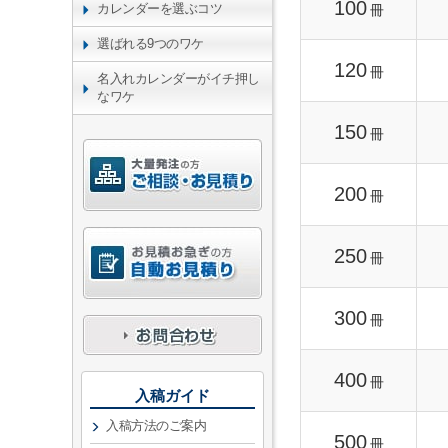
100
カレンダーを選ぶコツ
冊
選ばれる9つのワケ
120
冊
名入れカレンダーがイチ押し
なワケ
150
冊
200
冊
250
冊
300
冊
400
冊
入稿ガイド
入稿方法のご案内
500
冊