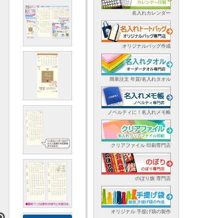
名入れカレンダー
オリジナルバッグ作成
簡単注文 年賀/名入れタオル
ノベルティに！名入れメモ帳
クリアファイル 印刷専門店
のぼり旗 専門店
オリジナル 手提げ袋の製作