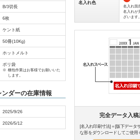
名入れ色
B/3切長
名入れ箇
名入れが
ざいます
6枚
ケント紙
50冊(10Kg)
ホットメルト
ポリ袋
梱包作業はお客様でお願いいた
します。
カレンダーの在庫情報
2025/9/26
完全データ入稿
2026/5/12
[名入れ印刷寸法]＝[版下データ
な形をダウンロードしてご使用