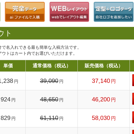
ウト
けで名入れできる最も簡単な入稿方法です。
アウトはカート内でお選びいただけます。
単価
通常価格（税込）
販売価格（税込）
1,238
39,090
37,140
円
円
円
924
48,650
46,200
円
円
円
829
61,110
58,030
円
円
円