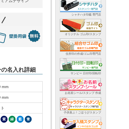
レミアムデザイン
シャチハタ印鑑 専門店
オリジナル ゴム印/スタンプ
住所印の作成/ゴム印専門店
ダーの名入れ詳細
サンビー 日付印/回転印
0 mm
お名前シール/スタンプ 作成
0 mm
ット
子供喜ぶ！ごほうびスタンプ
紫
緑
藍
青