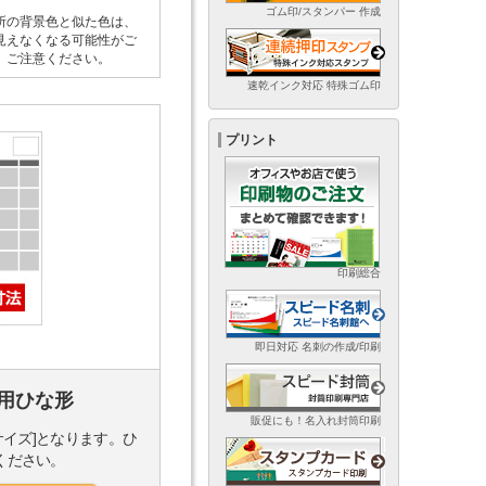
ゴム印/スタンパー 作成
所の背景色と似た色は、
見えなくなる可能性がご
。ご注意ください。
速乾インク対応 特殊ゴム印
プリント
印刷総合
即日対応 名刺の作成/印刷
用ひな形
販促にも！名入れ封筒印刷
サイズ]となります。ひ
ください。