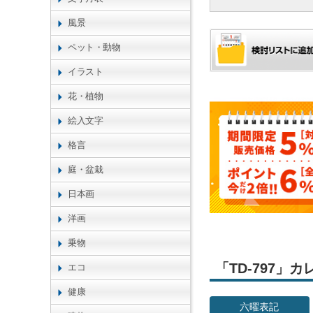
風景
ペット・動物
イラスト
花・植物
絵入文字
格言
庭・盆栽
日本画
洋画
乗物
「TD-797
エコ
健康
六曜表記