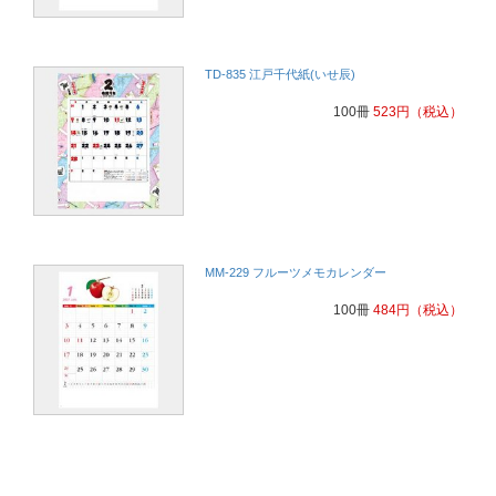
TD-835 江戸千代紙(いせ辰)
100冊
523
円
（税込）
MM-229 フルーツメモカレンダー
100冊
484
円
（税込）