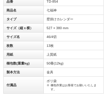
品番
TD-854
商品名
七福神
タイプ
壁掛けカレンダー
サイズ（縦ｘ横）
527 × 380 mm
サイズ名
46/4切
枚数
13枚
用紙
上質紙
梱包数(重量kg)
50冊(12kg)
製本方法
金具
ポリ袋
付属品
梱包作業はお客様でお願いいたしま
す。