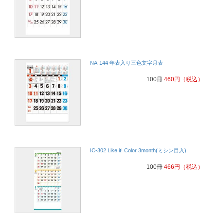
NA-144 年表入り三色文字月表
100冊
460
円
（税込）
IC-302 Like it! Color 3month(ミシン目入)
100冊
466
円
（税込）