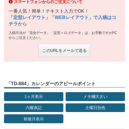
スマートフォンからのご注文について
一番人気！簡単！テキスト入力でOK！
「定型レイアウト」「WEBレイアウト」で入稿はコ
チラ
から
入稿方法が「完全データ」「定型＋ロゴデータ」は、お手数ですがPC
からご注文ください。
このURLをメールで送る
「TD-884」カレンダーのアピールポイント
1ヶ月表示
メモ欄大きい
六曜表記
土曜日別色
前後月表示