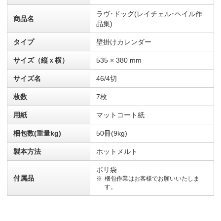
ラヴ･ドッグ(レイチェル･ヘイル作
商品名
品集)
タイプ
壁掛けカレンダー
サイズ（縦ｘ横）
535 × 380 mm
サイズ名
46/4切
枚数
7枚
用紙
マットコート紙
梱包数(重量kg)
50冊(9kg)
製本方法
ホットメルト
ポリ袋
付属品
梱包作業はお客様でお願いいたしま
す。