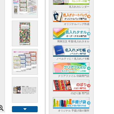
名入れカレンダー
オリジナルバッグ作成
簡単注文 年賀/名入れタオル
ノベルティに！名入れメモ帳
クリアファイル 印刷専門店
のぼり旗 専門店
オリジナル 手提げ袋の製作