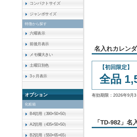
コンパクトサイズ
ジャンボサイズ
特徴から探す
六曜表示
前後月表示
名入れカレンダ
メモ欄大きい
土曜日別色
【初回限定】
全品 1,
3ヶ月表示
オプション
有効期限：2026年9
化粧箱
B4切用（390×50×50）
「TD-982
A2切用（435×50×50）
B2切用（550×65×65）