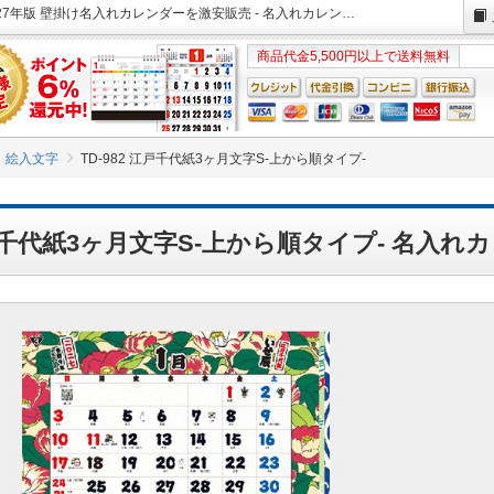
TD-982 江戸千代紙3ヶ月文字 S(日付マーカー付)-上から順タイプ- 2027年版 壁掛け名入れカレンダーを激安販売 - 名入れカレンダー印刷.com
商品代金5,500円以上で送料無料
絵入文字
TD-982 江戸千代紙3ヶ月文字S-上から順タイプ-
 江戸千代紙3ヶ月文字S-上から順タイプ- 名入れ