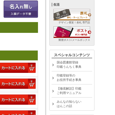
生活
デザイン豊富！表札 専門店
郵便ポスト/メールボックス
スペシャルコンテンツ
国会図書館登録
印鑑うんちく事典
印鑑登録等の
お役所手続き事典
【徹底解説】印鑑
ご利用マニュアル
みんなの知らない
はんこの話