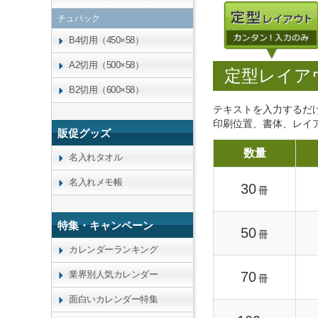
チュパック
B4切用（450×58）
A2切用（500×58）
定型レイア
B2切用（600×58）
テキストを入力するだ
印刷位置、書体、レイ
販促グッズ
数量
名入れタオル
名入れメモ帳
30
冊
特集・キャンペーン
50
冊
カレンダーランキング
70
業界別人気カレンダー
冊
面白いカレンダー特集