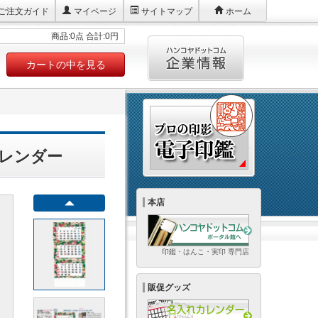
ご注文ガイド
マイページ
サイトマップ
ホーム
商品:0点 合計:0円
カートの中を見る
カレンダー
本店
印鑑・はんこ・実印 専門店
販促グッズ