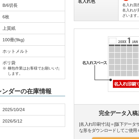
名入れ色
B/6切長
名入れ箇
名入れが
ざいます
6枚
上質紙
100冊(9kg)
ホットメルト
ポリ袋
梱包作業はお客様でお願いいた
します。
カレンダーの在庫情報
2025/10/24
完全データ入稿
2026/5/12
[名入れ印刷寸法]＝[版下データ
な形をダウンロードしてご使用