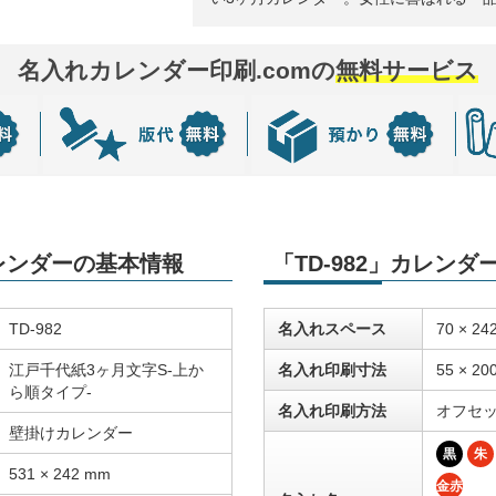
名入れカレンダー印刷.comの
無料サービス
カレンダーの基本情報
「TD-982」カレン
TD-982
名入れスペース
70 × 24
江戸千代紙3ヶ月文字S-上か
名入れ印刷寸法
55 × 20
ら順タイプ-
名入れ印刷方法
オフセ
壁掛けカレンダー
黒
朱
531 × 242 mm
金赤