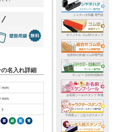
シャチハタ印鑑 専門店
オリジナル ゴム印/スタンプ
住所印の作成/ゴム印専門店
ダーの名入れ詳細
サンビー 日付印/回転印
2 mm
お名前シール/スタンプ 作成
0 mm
ット
子供喜ぶ！ごほうびスタンプ
紫
緑
藍
青