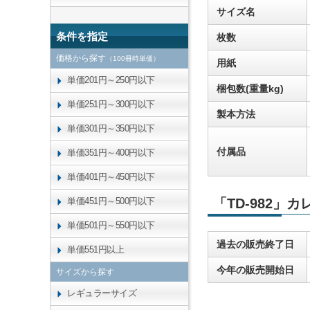
サイズ名
条件を指定
枚数
価格から探す
（100冊時単価）
用紙
単価201円～250円以下
梱包数(重量kg)
単価251円～300円以下
製本方法
単価301円～350円以下
付属品
単価351円～400円以下
単価401円～450円以下
単価451円～500円以下
「TD-982」
単価501円～550円以下
過去の販売終了日
単価551円以上
今年の販売開始日
サイズから探す
レギュラーサイズ