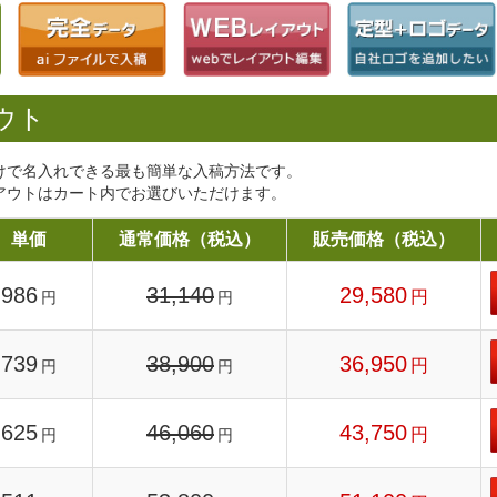
ウト
けで名入れできる最も簡単な入稿方法です。
アウトはカート内でお選びいただけます。
単価
通常価格（税込）
販売価格（税込）
986
31,140
29,580
円
円
円
739
38,900
36,950
円
円
円
625
46,060
43,750
円
円
円