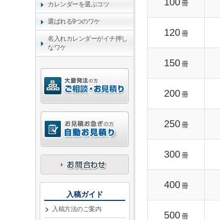
100
冊
カレンダーを選ぶコツ
選ばれる9つのワケ
120
冊
名入れカレンダーがイチ押し
なワケ
150
冊
200
冊
250
冊
300
冊
400
冊
入稿ガイド
入稿方法のご案内
500
冊