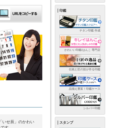
印鑑
チタン印鑑 作成
かわいい印鑑/はんこ 専門店
伝統と匠の技が作る印鑑
品揃え豊富！印鑑ケース
シルバー印鑑
「いせ辰」のかわい
スタンプ
品です。