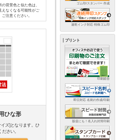
ゴム印/スタンパー 作成
所の背景色と似た色は、
見えなくなる可能性がご
。ご注意ください。
速乾インク対応 特殊ゴム印
プリント
印刷総合
即日対応 名刺の作成/印刷
用ひな形
販促にも！名入れ封筒印刷
サイズ]となります。ひ
ください。