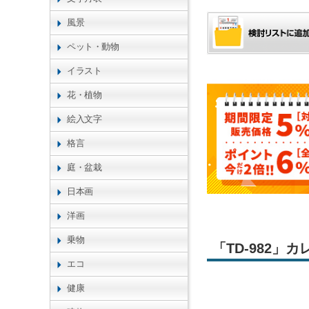
風景
ペット・動物
イラスト
花・植物
絵入文字
格言
庭・盆栽
日本画
洋画
乗物
「TD-982
エコ
健康