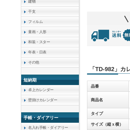
建物
干支
フィルム
童画・人形
和装・スター
年表・日表
その他
「TD-982」
短納期
品番
卓上カレンダー
商品名
壁掛けカレンダー
タイプ
手帳・ダイアリー
サイズ（縦ｘ横）
名入れ手帳・ダイアリー