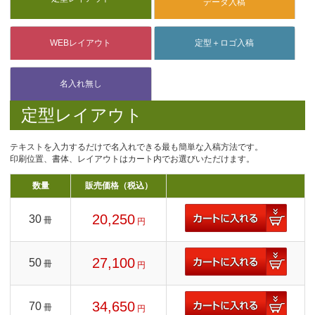
定型レイアウト
テキストを入力するだけで名入れできる最も簡単な入稿方法です。
印刷位置、書体、レイアウトはカート内でお選びいただけます。
数量
販売価格（税込）
20,250
30
冊
円
27,100
50
冊
円
34,650
70
冊
円