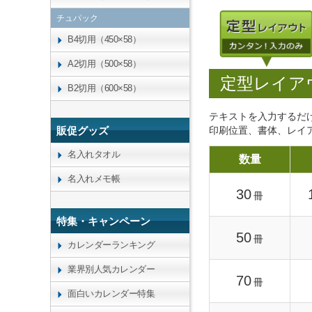
チュパック
B4切用（450×58）
A2切用（500×58）
定型レイア
B2切用（600×58）
テキストを入力するだ
印刷位置、書体、レイ
販促グッズ
名入れタオル
数量
名入れメモ帳
30
冊
特集・キャンペーン
50
冊
カレンダーランキング
業界別人気カレンダー
70
冊
面白いカレンダー特集