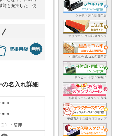
機能も充実した、使
シャチハタ印鑑 専門店
オリジナル ゴム印/スタンプ
住所印の作成/ゴム印専門店
サンビー 日付印/回転印
ダーの名入れ詳細
お名前シール/スタンプ 作成
0 mm
0 mm
子供喜ぶ！ごほうびスタンプ
（白）・箔押