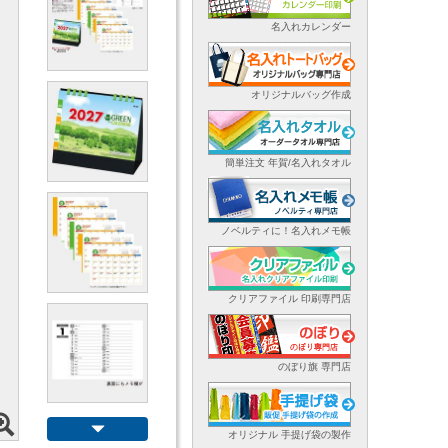
名入れカレンダー
オリジナルバッグ作成
簡単注文 年賀/名入れタオル
ノベルティに！名入れメモ帳
クリアファイル 印刷専門店
のぼり旗 専門店
オリジナル 手提げ袋の製作