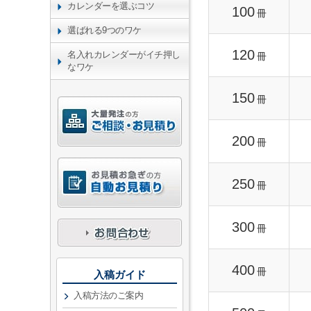
カレンダーを選ぶコツ
100
冊
選ばれる9つのワケ
120
名入れカレンダーがイチ押し
冊
なワケ
150
冊
200
冊
250
冊
300
冊
400
冊
入稿ガイド
入稿方法のご案内