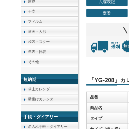
建物
六曜表記
干支
定番
フィルム
童画・人形
和装・スター
年表・日表
その他
短納期
「YG-208」
卓上カレンダー
品番
壁掛けカレンダー
商品名
手帳・ダイアリー
タイプ
名入れ手帳・ダイアリー