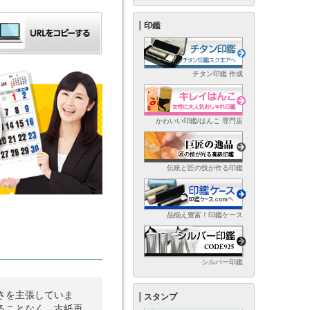
印鑑
チタン印鑑 作成
かわいい印鑑/はんこ 専門店
伝統と匠の技が作る印鑑
品揃え豊富！印鑑ケース
シルバー印鑑
さを主張していま
スタンプ
ることなく、古紙再