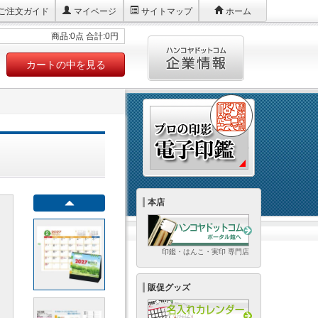
ご注文ガイド
マイページ
サイトマップ
ホーム
商品:0点 合計:0円
カートの中を見る
本店
印鑑・はんこ・実印 専門店
販促グッズ