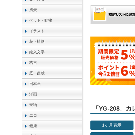
風景
ペット・動物
イラスト
花・植物
絵入文字
格言
庭・盆栽
日本画
洋画
乗物
「YG-208
エコ
1ヶ月表示
健康