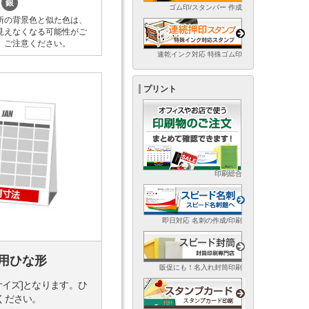
銀
ゴム印/スタンパー 作成
所の背景色と似た色は、
見えなくなる可能性がご
。ご注意ください。
速乾インク対応 特殊ゴム印
プリント
印刷総合
即日対応 名刺の作成/印刷
用ひな形
販促にも！名入れ封筒印刷
サイズ]となります。ひ
ください。