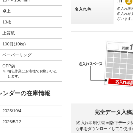
157 × 180 mm
白
金
名入れ箇
名入れ色
卓上
名入れが
ざいます
13枚
上質紙
100冊(10kg)
ペーパーリング
OPP袋
梱包作業はお客様でお願いいた
します。
カレンダーの在庫情報
2025/10/4
完全データ入稿
2026/5/12
[名入れ印刷寸法]＝[版下データ
な形をダウンロードしてご使用