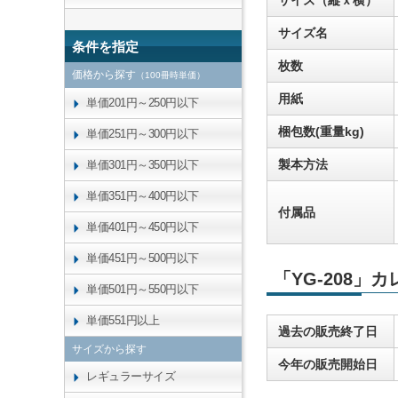
サイズ（縦ｘ横）
サイズ名
条件を指定
枚数
価格から探す
（100冊時単価）
用紙
単価201円～250円以下
梱包数(重量kg)
単価251円～300円以下
製本方法
単価301円～350円以下
単価351円～400円以下
付属品
単価401円～450円以下
単価451円～500円以下
「YG-208」
単価501円～550円以下
単価551円以上
過去の販売終了日
サイズから探す
今年の販売開始日
レギュラーサイズ