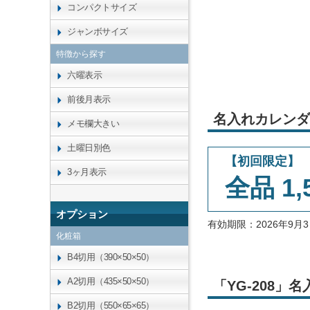
コンパクトサイズ
ジャンボサイズ
特徴から探す
六曜表示
前後月表示
名入れカレンダ
メモ欄大きい
土曜日別色
【初回限定】
3ヶ月表示
全品 1,
オプション
有効期限：2026年9
化粧箱
B4切用（390×50×50）
A2切用（435×50×50）
「YG-208
B2切用（550×65×65）