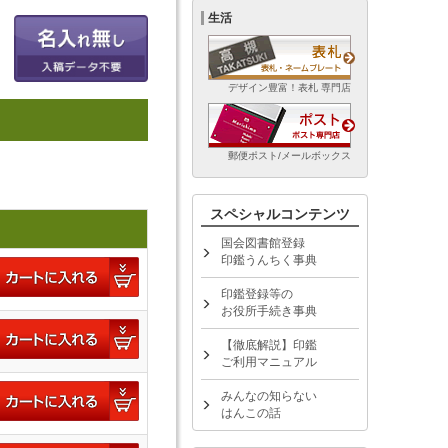
生活
デザイン豊富！表札 専門店
郵便ポスト/メールボックス
スペシャルコンテンツ
国会図書館登録
印鑑うんちく事典
印鑑登録等の
お役所手続き事典
【徹底解説】印鑑
ご利用マニュアル
みんなの知らない
はんこの話