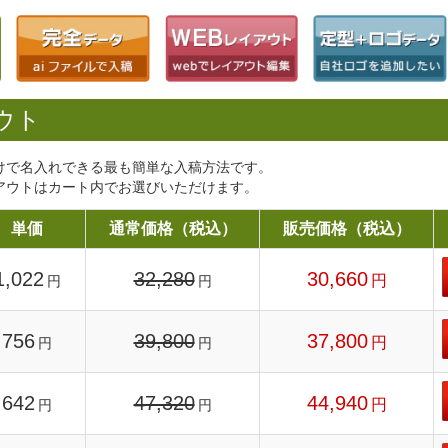
ウト
けで名入れできる最も簡単な入稿方法です。
アウトはカート内でお選びいただけます。
単価
通常価格（税込）
販売価格（税込）
1,022
32,280
30,660
円
円
円
756
39,800
37,800
円
円
円
642
47,320
44,940
円
円
円