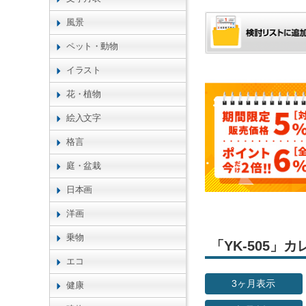
風景
ペット・動物
イラスト
花・植物
絵入文字
格言
庭・盆栽
日本画
洋画
乗物
「YK-505
エコ
3ヶ月表示
健康