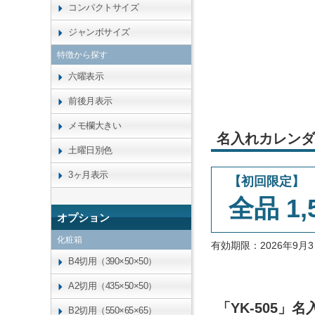
コンパクトサイズ
ジャンボサイズ
特徴から探す
六曜表示
前後月表示
メモ欄大きい
名入れカレンダ
土曜日別色
3ヶ月表示
【初回限定】
全品 1,
オプション
化粧箱
有効期限：2026年9
B4切用（390×50×50）
A2切用（435×50×50）
「YK-505
B2切用（550×65×65）