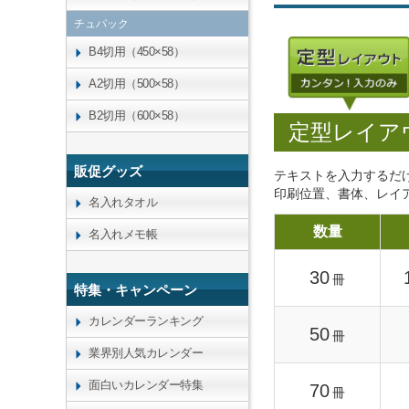
チュパック
B4切用（450×58）
A2切用（500×58）
B2切用（600×58）
定型レイア
販促グッズ
テキストを入力するだ
印刷位置、書体、レイ
名入れタオル
数量
名入れメモ帳
30
冊
特集・キャンペーン
カレンダーランキング
50
冊
業界別人気カレンダー
面白いカレンダー特集
70
冊