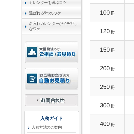
カレンダーを選ぶコツ
100
冊
選ばれる9つのワケ
名入れカレンダーがイチ押し
なワケ
120
冊
150
冊
200
冊
250
冊
300
冊
入稿ガイド
400
冊
入稿方法のご案内