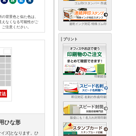
紫
緑
藍
青
ゴム印/スタンパー 作成
所の背景色と似た色は、
見えなくなる可能性がご
速乾インク対応 特殊ゴム印
。ご注意ください。
プリント
印刷総合
即日対応 名刺の作成/印刷
販促にも！名入れ封筒印刷
用ひな形
サイズ]となります。ひ