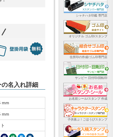
シャチハタ印鑑 専門店
オリジナル ゴム印/スタンプ
住所印の作成/ゴム印専門店
サンビー 日付印/回転印
ダーの名入れ詳細
お名前シール/スタンプ 作成
5 mm
5 mm
子供喜ぶ！ごほうびスタンプ
ット