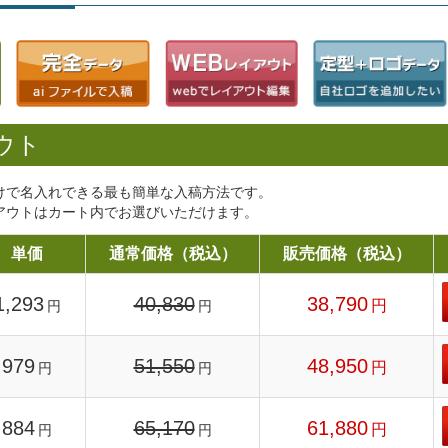
ウト
けで名入れできる最も簡単な入稿方法です。
アウトはカート内でお選びいただけます。
単価
通常価格（税込）
販売価格（税込）
1,293
40,830
38,790
円
円
円
979
51,550
48,950
円
円
円
884
65,170
61,880
円
円
円