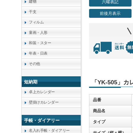
建物
六曜表記
干支
前後月表示
フィルム
童画・人形
和装・スター
年表・日表
その他
「YK-505」
短納期
卓上カレンダー
品番
壁掛けカレンダー
商品名
手帳・ダイアリー
タイプ
名入れ手帳・ダイアリー
サイズ（縦ｘ横）