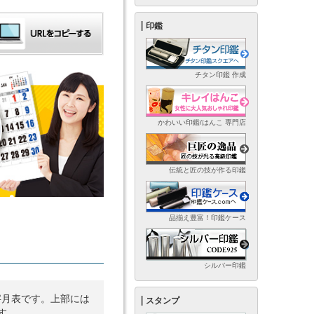
印鑑
チタン印鑑 作成
かわいい印鑑/はんこ 専門店
伝統と匠の技が作る印鑑
品揃え豊富！印鑑ケース
シルバー印鑑
字月表です。上部には
スタンプ
す。