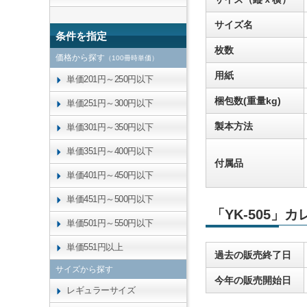
サイズ名
条件を指定
枚数
価格から探す
（100冊時単価）
用紙
単価201円～250円以下
梱包数(重量kg)
単価251円～300円以下
製本方法
単価301円～350円以下
単価351円～400円以下
付属品
単価401円～450円以下
単価451円～500円以下
「YK-505」
単価501円～550円以下
単価551円以上
過去の販売終了日
サイズから探す
今年の販売開始日
レギュラーサイズ