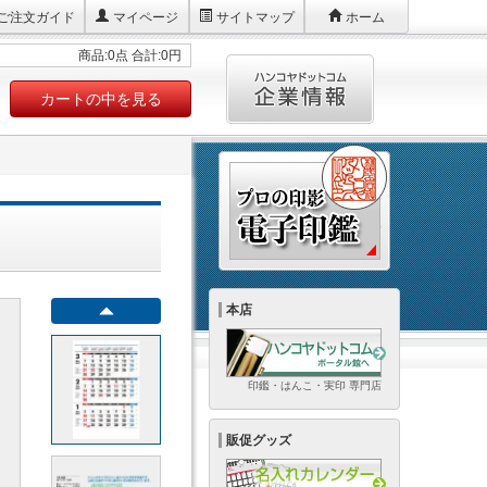
ご注文ガイド
マイページ
サイトマップ
ホーム
商品:0点 合計:0円
カートの中を見る
本店
印鑑・はんこ・実印 専門店
販促グッズ