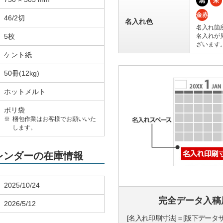
黒
朱
金赤
46/2切
名入れ色
名入れ箇
5枚
名入れが
ざいます
ケント紙
50冊(12kg)
ホットメルト
ポリ袋
梱包作業はお客様でお願いいた
します。
カレンダーの在庫情報
2025/10/24
完全データ入稿
2026/5/12
[名入れ印刷寸法]＝[版下データ