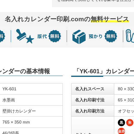
名入れカレンダー印刷.comの
無料サービス
カレンダーの基本情報
「YK-601」カレン
YK-601
名入れスペース
80 × 33
水墨画
名入れ印刷寸法
65 × 31
壁掛けカレンダー
名入れ印刷方法
オフセ
765 × 350 mm
黒
朱
金赤
46/3切長