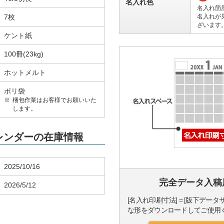
名入れ色
名入れ箇
7枚
名入れが
ざいます
ケント紙
100冊(23kg)
ホットメルト
ポリ袋
梱包作業はお客様でお願いいた
します。
カレンダーの在庫情報
2025/10/16
完全データ入稿
2026/5/12
[名入れ印刷寸法]＝[版下データ
な形をダウンロードしてご使用