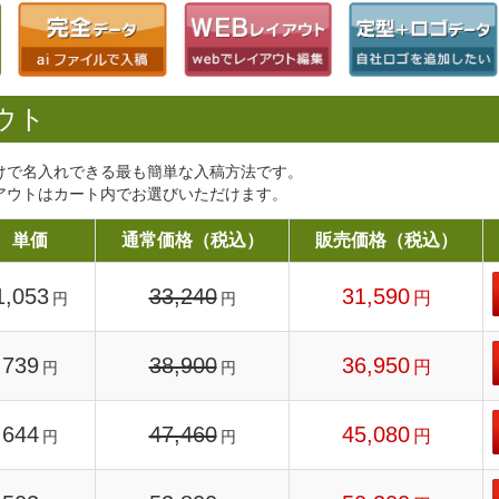
ウト
けで名入れできる最も簡単な入稿方法です。
アウトはカート内でお選びいただけます。
単価
通常価格（税込）
販売価格（税込）
1,053
33,240
31,590
円
円
円
739
38,900
36,950
円
円
円
644
47,460
45,080
円
円
円