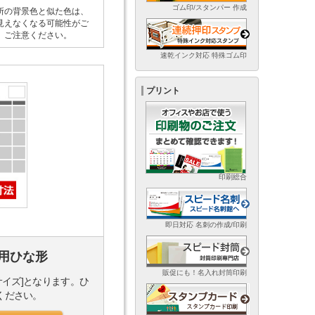
ゴム印/スタンパー 作成
所の背景色と似た色は、
見えなくなる可能性がご
。ご注意ください。
速乾インク対応 特殊ゴム印
プリント
印刷総合
即日対応 名刺の作成/印刷
用ひな形
販促にも！名入れ封筒印刷
サイズ]となります。ひ
ください。