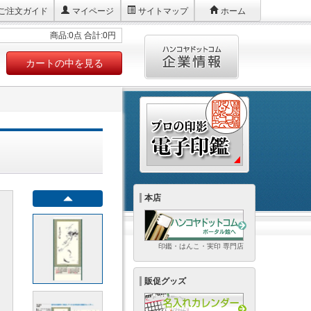
ご注文ガイド
マイページ
サイトマップ
ホーム
商品:0点 合計:0円
カートの中を見る
本店
印鑑・はんこ・実印 専門店
販促グッズ