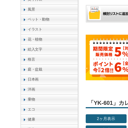
風景
ペット・動物
イラスト
花・植物
絵入文字
格言
庭・盆栽
日本画
洋画
乗物
「YK-601
エコ
2ヶ月表示
健康