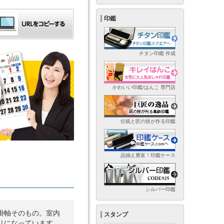
印鑑
チタン印鑑 作成
かわいい印鑑/はんこ 専門店
伝統と匠の技が作る印鑑
品揃え豊富！印鑑ケース
シルバー印鑑
掛軸そのもの。室内
スタンプ
りになっています。