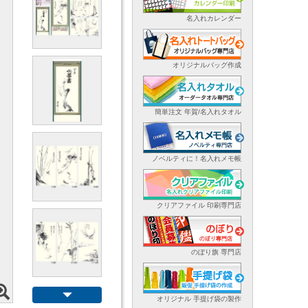
名入れカレンダー
オリジナルバッグ作成
簡単注文 年賀/名入れタオル
ノベルティに！名入れメモ帳
クリアファイル 印刷専門店
のぼり旗 専門店
オリジナル 手提げ袋の製作