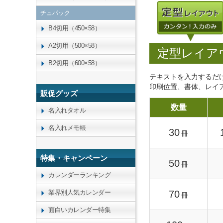
チュパック
B4切用（450×58）
A2切用（500×58）
定型レイア
B2切用（600×58）
テキストを入力するだ
印刷位置、書体、レイ
販促グッズ
数量
名入れタオル
名入れメモ帳
30
冊
特集・キャンペーン
50
冊
カレンダーランキング
70
業界別人気カレンダー
冊
面白いカレンダー特集