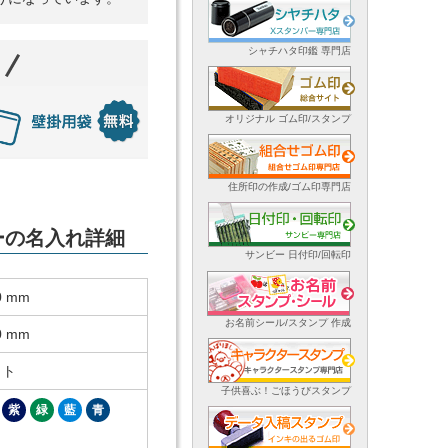
シャチハタ印鑑 専門店
オリジナル ゴム印/スタンプ
住所印の作成/ゴム印専門店
ダーの名入れ詳細
サンビー 日付印/回転印
0 mm
お名前シール/スタンプ 作成
0 mm
ット
子供喜ぶ！ごほうびスタンプ
紫
緑
藍
青