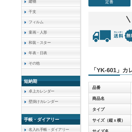
建物
定番
干支
フィルム
童画・人形
和装・スター
年表・日表
その他
「YK-601」
短納期
品番
卓上カレンダー
商品名
壁掛けカレンダー
タイプ
手帳・ダイアリー
サイズ（縦ｘ横）
名入れ手帳・ダイアリー
サイズ名