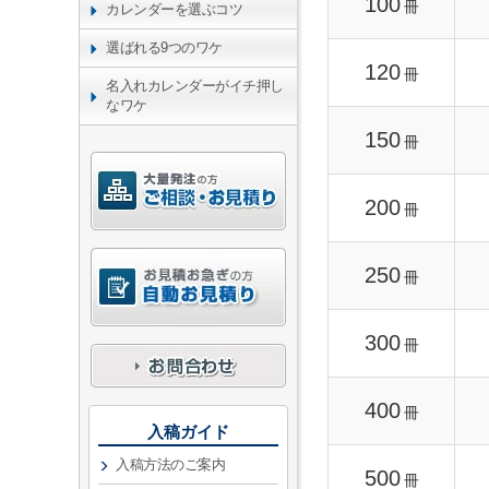
100
冊
カレンダーを選ぶコツ
選ばれる9つのワケ
120
冊
名入れカレンダーがイチ押し
なワケ
150
冊
200
冊
250
冊
300
冊
400
冊
入稿ガイド
入稿方法のご案内
500
冊