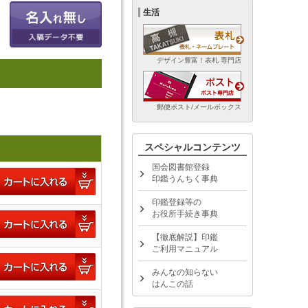
生活
デザイン豊富！表札 専門店
郵便ポスト/メールボックス
スペシャルコンテンツ
国会図書館登録
印鑑うんちく事典
印鑑登録等の
お役所手続き事典
【徹底解説】印鑑
ご利用マニュアル
みんなの知らない
はんこの話