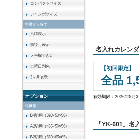
コンパクトサイズ
ジャンボサイズ
特徴から探す
六曜表示
前後月表示
名入れカレンダ
メモ欄大きい
土曜日別色
【初回限定】
全品 1,
3ヶ月表示
オプション
有効期限：2026年9
化粧箱
B4切用（390×50×50）
「YK-601
A2切用（435×50×50）
B2切用（550×65×65）