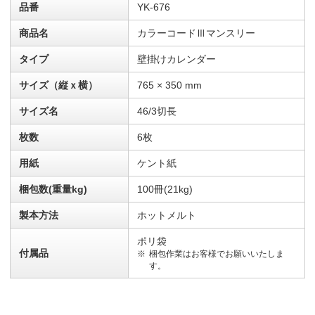
品番
YK-676
商品名
カラーコードⅢマンスリー
タイプ
壁掛けカレンダー
サイズ（縦ｘ横）
765 × 350 mm
サイズ名
46/3切長
枚数
6枚
用紙
ケント紙
梱包数(重量kg)
100冊(21kg)
製本方法
ホットメルト
ポリ袋
付属品
梱包作業はお客様でお願いいたしま
す。